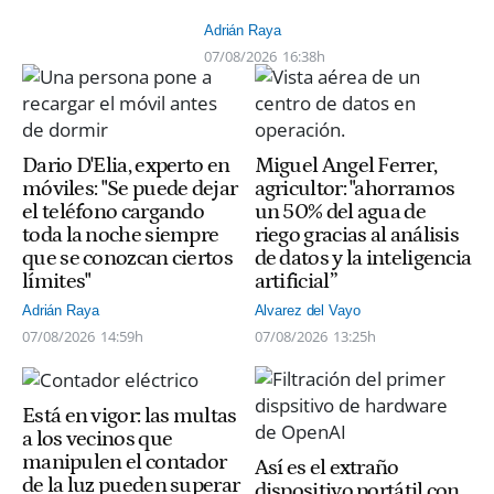
Adrián Raya
07/08/2026
16:38h
Dario D'Elia, experto en
Miguel Angel Ferrer,
móviles: "Se puede dejar
agricultor: "ahorramos
el teléfono cargando
un 50% del agua de
toda la noche siempre
riego gracias al análisis
que se conozcan ciertos
de datos y la inteligencia
límites"
artificial”
Adrián Raya
Alvarez del Vayo
07/08/2026
14:59h
07/08/2026
13:25h
Está en vigor: las multas
a los vecinos que
manipulen el contador
Así es el extraño
de la luz pueden superar
dispositivo portátil con