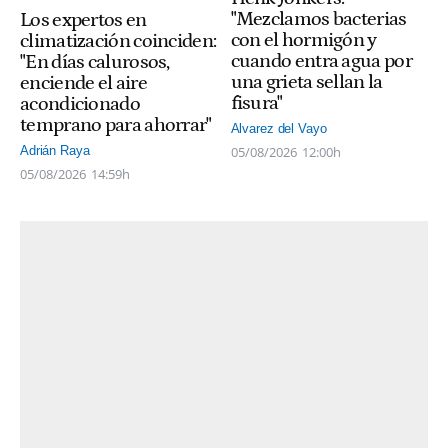
"Mezclamos bacterias
Los expertos en
con el hormigón y
climatización coinciden:
cuando entra agua por
"En días calurosos,
una grieta sellan la
enciende el aire
fisura"
acondicionado
temprano para ahorrar"
Alvarez del Vayo
05/08/2026
12:00h
Adrián Raya
05/08/2026
14:59h