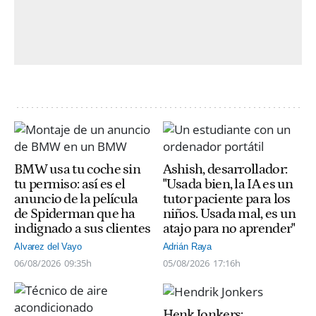
BMW usa tu coche sin
Ashish, desarrollador:
tu permiso: así es el
"Usada bien, la IA es un
anuncio de la película
tutor paciente para los
de Spiderman que ha
niños. Usada mal, es un
indignado a sus clientes
atajo para no aprender"
Alvarez del Vayo
Adrián Raya
06/08/2026
09:35h
05/08/2026
17:16h
Henk Jonkers: