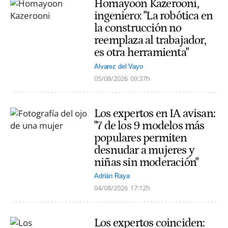
Homayoon Kazerooni,
ingeniero: "La robótica en
la construcción no
reemplaza al trabajador,
es otra herramienta"
Alvarez del Vayo
05/08/2026
09:37h
Los expertos en IA avisan:
"7 de los 9 modelos más
populares permiten
desnudar a mujeres y
niñas sin moderación"
Adrián Raya
04/08/2026
17:12h
Los expertos coinciden: