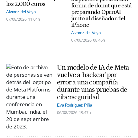
los 2.000 euros
forma de donut que está
preparando OpenAI
Alvarez del Vayo
junto al diseñador del
07/08/2026
11:04h
iPhone
Alvarez del Vayo
07/08/2026
08:46h
Un modelo de IA de Meta
vuelve a 'hackear' por
error a una compañía
durante unas pruebas de
ciberseguridad
Eva Rodríguez Piña
06/08/2026
19:47h