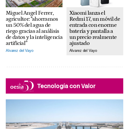
Xiaomi lanza el
Miguel Angel Ferrer,
Redmi 17, un móvil de
agricultor: "ahorramos
entrada con enorme
un 50% del agua de
batería y pantalla a
riego gracias al análisis
un precio realmente
de datos y la inteligencia
ajustado
artificial”
Alvarez del Vayo
Alvarez del Vayo
Tecnología con Valor