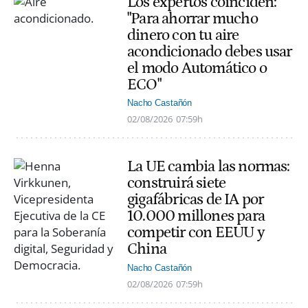
Los expertos coinciden:
"Para ahorrar mucho
dinero con tu aire
acondicionado debes usar
el modo Automático o
ECO"
Nacho Castañón
02/08/2026
07:59h
La UE cambia las normas:
construirá siete
gigafábricas de IA por
10.000 millones para
competir con EEUU y
China
Nacho Castañón
02/08/2026
07:59h