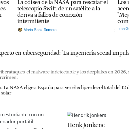
evos
La odisea de la NASA para rescatar el
Los 
les
telescopio Swift: de un satélite a la
acerc
n
deriva a fallos de conexión
"Mej
intermitente
comu
Izan G
Marta Sanz Romero
experto en ciberseguridad: "La ingeniería social imp
 ciberataques, el malware indetectable y los deepfakes en 2026
ercrimen.
n:
La NASA elige a España para ver el eclipse de sol total del 1
 solar
Henk Jonkers: