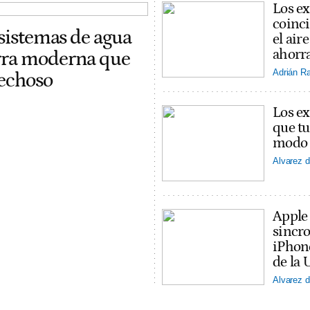
Los ex
coinci
 sistemas de agua
el ai
ahorra
erra moderna que
Adrián R
pechoso
Los ex
que tu
modo v
Alvarez d
Apple
sincro
iPhon
de la 
Alvarez d