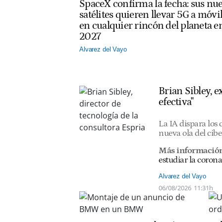
SpaceX confirma la fecha: sus nu
satélites quieren llevar 5G a móvi
en cualquier rincón del planeta e
2027
Alvarez del Vayo
Brian Sibley, 
efectiva"
La IA dispara los
nueva ola del cib
Más informació
estudiar la corona
Alvarez del Vayo
06/08/2026
11:31h