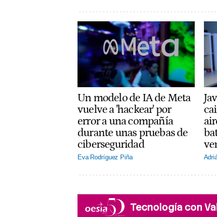
Un modelo de IA de Meta
Jav
vuelve a 'hackear' por
cai
error a una compañía
ai
durante unas pruebas de
ba
ciberseguridad
ve
Eva Rodríguez Piña
Adri
Tecnología con Va