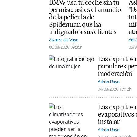
BMW usa tu coche sin tu
As
permiso: así es el anuncio
"Us
de la película de
tut
Spiderman que ha
ni
indignado a sus clientes
at
Alvarez del Vayo
Adri
06/08/2026
09:35h
05/0
Los expertos 
populares per
moderación"
Adrián Raya
04/08/2026
17:12h
Los expertos 
evaporativos 
instalar"
Adrián Raya