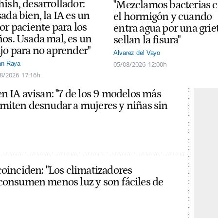
hish, desarrollador:
"Mezclamos bacterias 
ada bien, la IA es un
el hormigón y cuando
or paciente para los
entra agua por una grie
ños. Usada mal, es un
sellan la fisura"
ajo para no aprender"
Alvarez del Vayo
05/08/2026
12:00h
án Raya
8/2026
17:16h
en IA avisan: "7 de los 9 modelos más
miten desnudar a mujeres y niñas sin
coinciden: "Los climatizadores
consumen menos luz y son fáciles de