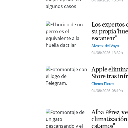
04/08/2026
15:04h
Los expertos c
su propia 'hue
escanear"
Alvarez del Vayo
04/08/2026
13:32h
Apple elimin
Store tras inf
Chema Flores
04/08/2026
08:19h
Alba Pérez, ve
climatización
estamos"