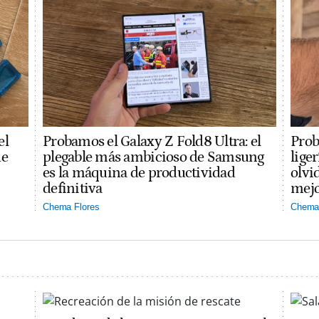
el
Probamos el Galaxy Z Fold8 Ultra: el
Prob
ue
plegable más ambicioso de Samsung
lige
es la máquina de productividad
olvi
definitiva
mejo
Chema Flores
Chema 