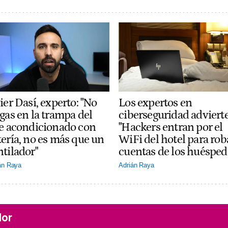
ier Dasí, experto: "No
Los expertos en
gas en la trampa del
ciberseguridad adviert
re acondicionado con
"Hackers entran por el
tería, no es más que un
WiFi del hotel para rob
ntilador"
cuentas de los huésped
án Raya
Adrián Raya
lor