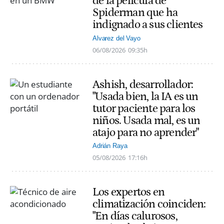
de la película de
Spiderman que ha
indignado a sus clientes
Alvarez del Vayo
06/08/2026
09:35h
Ashish, desarrollador:
"Usada bien, la IA es un
tutor paciente para los
niños. Usada mal, es un
atajo para no aprender"
Adrián Raya
05/08/2026
17:16h
Los expertos en
climatización coinciden:
"En días calurosos,