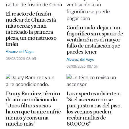
El reactor de fusión
nuclear de China está
más cerca: ya han
Confirmado: dejar a un
fabricado la primera
frigorífico sin espacio de
pieza, un monstruoso
ventilación es el mayor
imán
fallo de instalación que
puedes tener
Alvarez del Vayo
08/08/2026
08:16h
Alvarez del Vayo
08/08/2026
08:15h
Daury Ramírez, técnico
Los expertos advierten:
de aire acondicionado:
"Si el ascensor no se
"Unos filtros sucios
para justo a ras del piso,
hacen que tu aire enfríe
los vecinos pueden
menos y consuma
recibir multas de
mucho más"
60.000 €"