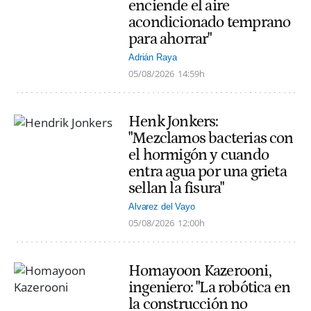
enciende el aire
acondicionado temprano
para ahorrar"
Adrián Raya
05/08/2026
14:59h
Henk Jonkers:
"Mezclamos bacterias con
el hormigón y cuando
entra agua por una grieta
sellan la fisura"
Alvarez del Vayo
05/08/2026
12:00h
Homayoon Kazerooni,
ingeniero: "La robótica en
la construcción no