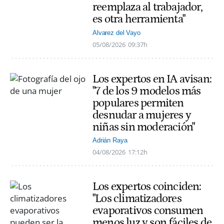
reemplaza al trabajador,
es otra herramienta"
Alvarez del Vayo
05/08/2026
09:37h
Los expertos en IA avisan:
"7 de los 9 modelos más
populares permiten
desnudar a mujeres y
niñas sin moderación"
Adrián Raya
04/08/2026
17:12h
Los expertos coinciden:
"Los climatizadores
evaporativos consumen
menos luz y son fáciles de