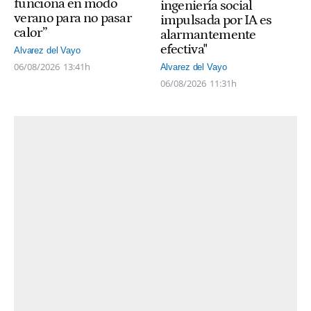
funciona en modo
ingeniería social
verano para no pasar
impulsada por IA es
calor”
alarmantemente
efectiva"
Alvarez del Vayo
06/08/2026
13:41h
Alvarez del Vayo
06/08/2026
11:31h