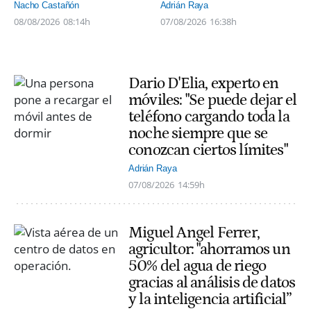
Nacho Castañón
Adrián Raya
08/08/2026
08:14h
07/08/2026
16:38h
Dario D'Elia, experto en
móviles: "Se puede dejar el
teléfono cargando toda la
noche siempre que se
conozcan ciertos límites"
Adrián Raya
07/08/2026
14:59h
Miguel Angel Ferrer,
agricultor: "ahorramos un
50% del agua de riego
gracias al análisis de datos
y la inteligencia artificial”