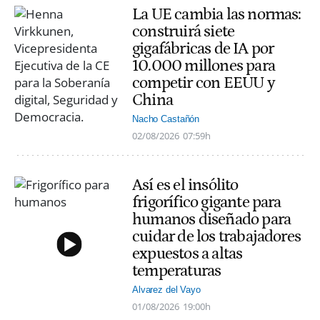
La UE cambia las normas:
construirá siete
gigafábricas de IA por
10.000 millones para
competir con EEUU y
China
Nacho Castañón
02/08/2026
07:59h
Así es el insólito
frigorífico gigante para
humanos diseñado para
cuidar de los trabajadores
expuestos a altas
temperaturas
Alvarez del Vayo
01/08/2026
19:00h