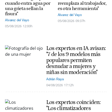
cuando entra agua por
reemplaza al trabajador,
una grieta sellan la
es otra herramienta"
fisura"
Alvarez del Vayo
Alvarez del Vayo
05/08/2026
09:37h
05/08/2026
12:00h
Los expertos en IA avisan:
"7 de los 9 modelos más
populares permiten
desnudar a mujeres y
niñas sin moderación"
Adrián Raya
04/08/2026
17:12h
Los expertos coinciden:
"Los climatizadores