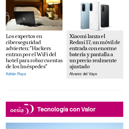
Xiaomi lanza el
Los expertos en
Redmi 17, un móvil de
ciberseguridad
entrada con enorme
advierten: "Hackers
batería y pantalla a
entran por el WiFi del
un precio realmente
hotel para robar cuentas
ajustado
de los huéspedes"
Alvarez del Vayo
Adrián Raya
Tecnología con Valor