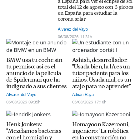
a España para ver el eclipse de sol
total del 12 de agosto con 6 globos
en España para estudiar la
corona solar
Alvarez del Vayo
06/08/2026
11:31h
BMW usa tu coche sin
Ashish, desarrollador:
tu permiso: así es el
"Usada bien, la IA es un
anuncio de la película
tutor paciente para los
de Spiderman que ha
niños. Usada mal, es un
indignado a sus clientes
atajo para no aprender"
Alvarez del Vayo
Adrián Raya
06/08/2026
09:35h
05/08/2026
17:16h
Henk Jonkers:
Homayoon Kazerooni,
"Mezclamos bacterias
ingeniero: "La robótica
con el hormigón y
en la construcción no