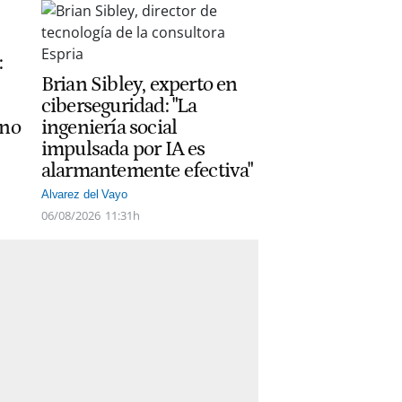
:
Brian Sibley, experto en
ciberseguridad: "La
ano
ingeniería social
impulsada por IA es
alarmantemente efectiva"
Alvarez del Vayo
06/08/2026
11:31h