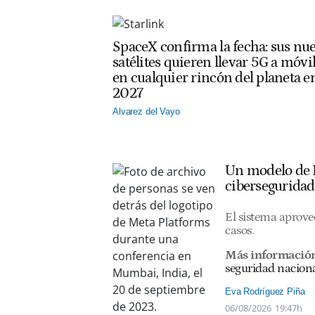
SpaceX confirma la fecha: sus nu
satélites quieren llevar 5G a móvi
en cualquier rincón del planeta e
2027
Alvarez del Vayo
Un modelo de I
ciberseguridad
El sistema aprovec
casos.
Más informació
seguridad nacion
Eva Rodríguez Piña
06/08/2026
19:47h