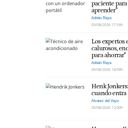
paciente para 
aprender"
Adrián Raya
05/08/2026
17:16h
Los expertos 
calurosos, en
para ahorrar"
Adrián Raya
05/08/2026
14:59h
Henk Jonkers:
cuando entra a
Alvarez del Vayo
05/08/2026
12:00h