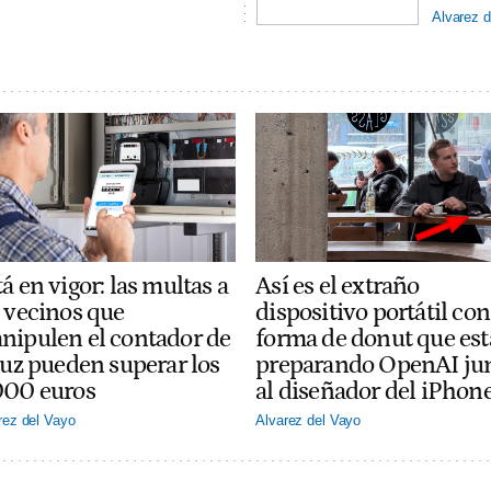
Alvarez d
á en vigor: las multas a
Así es el extraño
s vecinos que
dispositivo portátil con
nipulen el contador de
forma de donut que est
luz pueden superar los
preparando OpenAI ju
000 euros
al diseñador del iPhon
rez del Vayo
Alvarez del Vayo