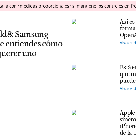
talia con "medidas proporcionales" si mantiene los controles en f
Así es
forma
old8: Samsung
OpenAI
ue entiendes cómo
Alvarez d
 querer uno
Está e
que ma
puede
Alvarez d
Apple
sincro
iPhon
de la 