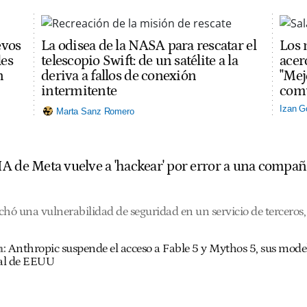
evos
La odisea de la NASA para rescatar el
Los 
les
telescopio Swift: de un satélite a la
acerc
n
deriva a fallos de conexión
"Mej
intermitente
comu
Izan G
Marta Sanz Romero
A de Meta vuelve a 'hackear' por error a una compañ
hó una vulnerabilidad de seguridad en un servicio de terceros, 
n:
Anthropic suspende el acceso a Fable 5 y Mythos 5, sus mode
al de EEUU