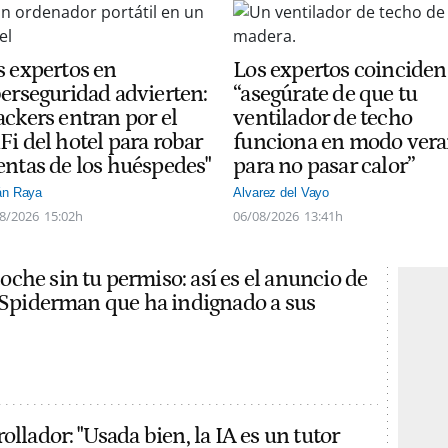
s expertos en
Los expertos coinciden
berseguridad advierten:
“asegúrate de que tu
ackers entran por el
ventilador de techo
Fi del hotel para robar
funciona en modo ver
entas de los huéspedes"
para no pasar calor”
án Raya
Alvarez del Vayo
8/2026
15:02h
06/08/2026
13:41h
che sin tu permiso: así es el anuncio de
e Spiderman que ha indignado a sus
ollador: "Usada bien, la IA es un tutor