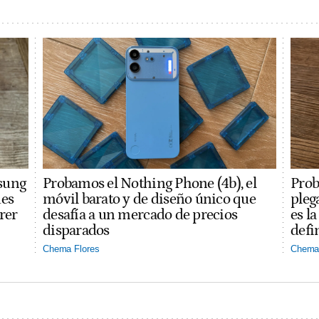
sung
Probamos el Nothing Phone (4b), el
Prob
des
móvil barato y de diseño único que
pleg
rer
desafía a un mercado de precios
es l
disparados
defi
Chema Flores
Chema 