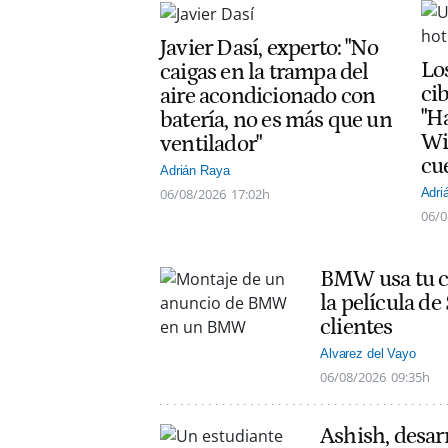
Javier Dasí, experto: "No
Lo
caigas en la trampa del
ci
aire acondicionado con
"H
batería, no es más que un
Wi
ventilador"
cu
Adrián Raya
06/08/2026
17:02h
Adri
06/0
BMW usa tu co
la película d
clientes
Alvarez del Vayo
06/08/2026
09:35h
Ashish, desarr