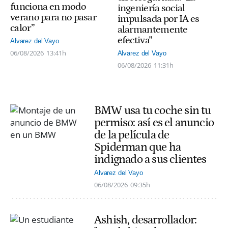
funciona en modo
ingeniería social
verano para no pasar
impulsada por IA es
calor”
alarmantemente
efectiva"
Alvarez del Vayo
06/08/2026
13:41h
Alvarez del Vayo
06/08/2026
11:31h
BMW usa tu coche sin tu
permiso: así es el anuncio
de la película de
Spiderman que ha
indignado a sus clientes
Alvarez del Vayo
06/08/2026
09:35h
Ashish, desarrollador: