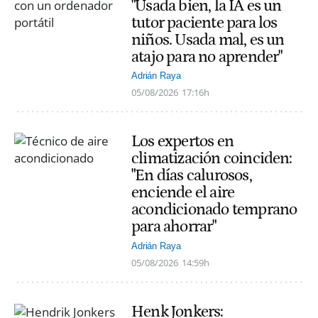
"Usada bien, la IA es un
tutor paciente para los
niños. Usada mal, es un
atajo para no aprender"
Adrián Raya
05/08/2026
17:16h
Los expertos en
climatización coinciden:
"En días calurosos,
enciende el aire
acondicionado temprano
para ahorrar"
Adrián Raya
05/08/2026
14:59h
Henk Jonkers: