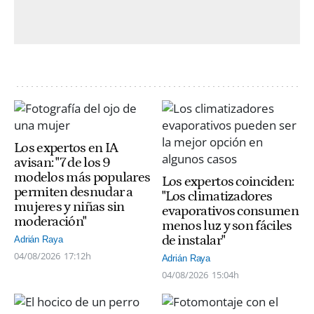
Los expertos en IA
avisan: "7 de los 9
modelos más populares
Los expertos coinciden:
permiten desnudar a
"Los climatizadores
mujeres y niñas sin
evaporativos consumen
moderación"
menos luz y son fáciles
de instalar"
Adrián Raya
04/08/2026
17:12h
Adrián Raya
04/08/2026
15:04h