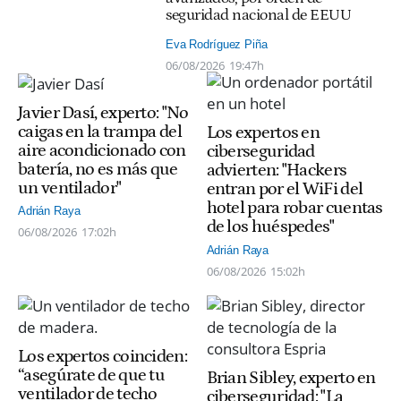
seguridad nacional de EEUU
Eva Rodríguez Piña
06/08/2026
19:47h
Javier Dasí, experto: "No
caigas en la trampa del
Los expertos en
aire acondicionado con
ciberseguridad
batería, no es más que
advierten: "Hackers
un ventilador"
entran por el WiFi del
hotel para robar cuentas
Adrián Raya
de los huéspedes"
06/08/2026
17:02h
Adrián Raya
06/08/2026
15:02h
Los expertos coinciden:
“asegúrate de que tu
Brian Sibley, experto en
ventilador de techo
ciberseguridad: "La