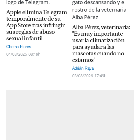
Apple elimina Telegram
temporalmente de su
App Store tras infringir
Alba Pérez, veterinaria:
sus reglas de abuso
"Es muy importante
sexual infantil
usar la climatización
para ayudar a las
Chema Flores
mascotas cuando no
04/08/2026
08:19h
estamos"
Adrián Raya
03/08/2026
17:49h