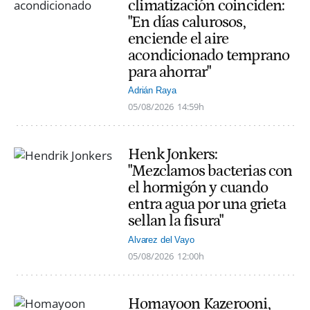
climatización coinciden:
"En días calurosos,
enciende el aire
acondicionado temprano
para ahorrar"
Adrián Raya
05/08/2026
14:59h
Henk Jonkers:
"Mezclamos bacterias con
el hormigón y cuando
entra agua por una grieta
sellan la fisura"
Alvarez del Vayo
05/08/2026
12:00h
Homayoon Kazerooni,