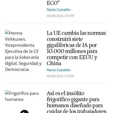
ECO"
Nacho Castañón
02/08/2026
07:59h
La UE cambia las normas:
construirá siete
gigafábricas de IA por
10.000 millones para
competir con EEUU y
China
Nacho Castañón
02/08/2026
07:59h
Así es el insólito
frigorífico gigante para
humanos diseñado para
cuidar de los trabajadores