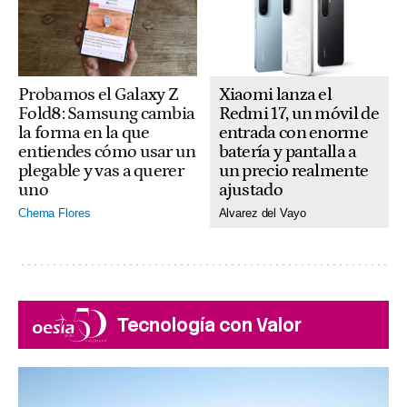
Xiaomi lanza el
Probamos el Galaxy Z
Redmi 17, un móvil de
Fold8: Samsung cambia
entrada con enorme
la forma en la que
batería y pantalla a
entiendes cómo usar un
un precio realmente
plegable y vas a querer
ajustado
uno
Alvarez del Vayo
Chema Flores
Tecnología con Valor