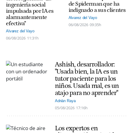
de Spiderman que ha
ingeniería social
indignado a sus clientes
impulsada por IA es
alarmantemente
Alvarez del Vayo
efectiva"
06/08/2026
09:35h
Alvarez del Vayo
06/08/2026
11:31h
Ashish, desarrollador:
"Usada bien, la IA es un
tutor paciente para los
niños. Usada mal, es un
atajo para no aprender"
Adrián Raya
05/08/2026
17:16h
Los expertos en