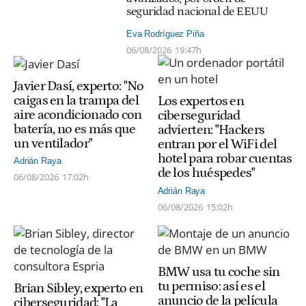
seguridad nacional de EEUU
Eva Rodríguez Piña
06/08/2026
19:47h
Javier Dasí, experto: "No
caigas en la trampa del
Los expertos en
aire acondicionado con
ciberseguridad
batería, no es más que
advierten: "Hackers
un ventilador"
entran por el WiFi del
hotel para robar cuentas
Adrián Raya
de los huéspedes"
06/08/2026
17:02h
Adrián Raya
06/08/2026
15:02h
BMW usa tu coche sin
tu permiso: así es el
Brian Sibley, experto en
anuncio de la película
ciberseguridad: "La