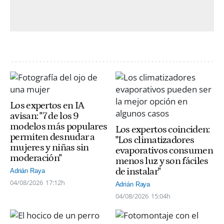
Los expertos en IA
avisan: "7 de los 9
modelos más populares
Los expertos coinciden:
permiten desnudar a
"Los climatizadores
mujeres y niñas sin
evaporativos consumen
moderación"
menos luz y son fáciles
de instalar"
Adrián Raya
04/08/2026
17:12h
Adrián Raya
04/08/2026
15:04h