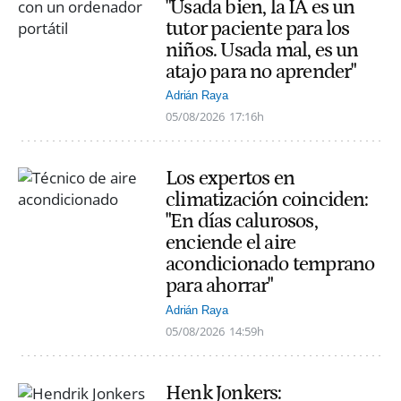
"Usada bien, la IA es un
tutor paciente para los
niños. Usada mal, es un
atajo para no aprender"
Adrián Raya
05/08/2026
17:16h
Los expertos en
climatización coinciden:
"En días calurosos,
enciende el aire
acondicionado temprano
para ahorrar"
Adrián Raya
05/08/2026
14:59h
Henk Jonkers: