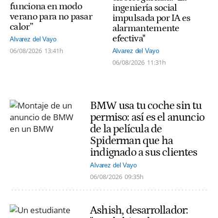
funciona en modo
ingeniería social
verano para no pasar
impulsada por IA es
calor”
alarmantemente
efectiva"
Alvarez del Vayo
06/08/2026
13:41h
Alvarez del Vayo
06/08/2026
11:31h
BMW usa tu coche sin tu
permiso: así es el anuncio
de la película de
Spiderman que ha
indignado a sus clientes
Alvarez del Vayo
06/08/2026
09:35h
Ashish, desarrollador: