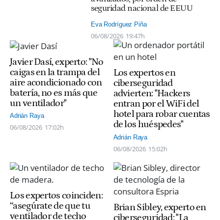
seguridad nacional de EEUU
Eva Rodríguez Piña
06/08/2026
19:47h
Javier Dasí, experto: "No
caigas en la trampa del
Los expertos en
aire acondicionado con
ciberseguridad
batería, no es más que
advierten: "Hackers
un ventilador"
entran por el WiFi del
hotel para robar cuentas
Adrián Raya
de los huéspedes"
06/08/2026
17:02h
Adrián Raya
06/08/2026
15:02h
Los expertos coinciden:
“asegúrate de que tu
Brian Sibley, experto en
ventilador de techo
ciberseguridad: "La