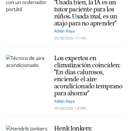
"Usada bien, la IA es un
tutor paciente para los
niños. Usada mal, es un
atajo para no aprender"
Adrián Raya
05/08/2026
17:16h
Los expertos en
climatización coinciden:
"En días calurosos,
enciende el aire
acondicionado temprano
para ahorrar"
Adrián Raya
05/08/2026
14:59h
Henk Jonkers: