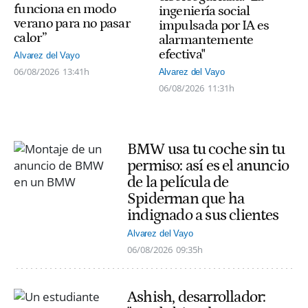
funciona en modo
ingeniería social
verano para no pasar
impulsada por IA es
calor”
alarmantemente
efectiva"
Alvarez del Vayo
06/08/2026
13:41h
Alvarez del Vayo
06/08/2026
11:31h
BMW usa tu coche sin tu
permiso: así es el anuncio
de la película de
Spiderman que ha
indignado a sus clientes
Alvarez del Vayo
06/08/2026
09:35h
Ashish, desarrollador: