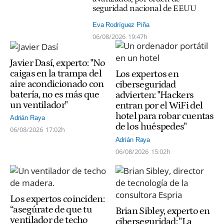
seguridad nacional de EEUU
Eva Rodríguez Piña
06/08/2026
19:47h
Javier Dasí, experto: "No
caigas en la trampa del
Los expertos en
aire acondicionado con
ciberseguridad
batería, no es más que
advierten: "Hackers
un ventilador"
entran por el WiFi del
hotel para robar cuentas
Adrián Raya
de los huéspedes"
06/08/2026
17:02h
Adrián Raya
06/08/2026
15:02h
Los expertos coinciden:
“asegúrate de que tu
Brian Sibley, experto en
ventilador de techo
ciberseguridad: "La