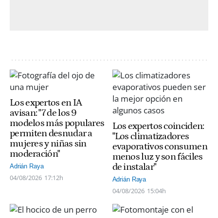
Los expertos en IA
avisan: "7 de los 9
modelos más populares
Los expertos coinciden:
permiten desnudar a
"Los climatizadores
mujeres y niñas sin
evaporativos consumen
moderación"
menos luz y son fáciles
de instalar"
Adrián Raya
04/08/2026
17:12h
Adrián Raya
04/08/2026
15:04h