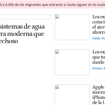
00 y 6.000 de los migrantes que entraron a Ceuta siguen en la ciud
Los ex
coinci
 sistemas de agua
el ai
ahorra
erra moderna que
Adrián R
pechoso
Los ex
que tu
modo v
Alvarez d
Apple
sincro
iPhon
de la 