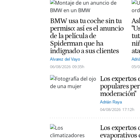
BMW usa tu coche sin tu
As
permiso: así es el anuncio
"Us
de la película de
tut
Spiderman que ha
ni
indignado a sus clientes
at
Alvarez del Vayo
Adri
06/08/2026
09:35h
05/0
Los expertos 
populares per
moderación"
Adrián Raya
04/08/2026
17:12h
Los expertos 
evaporativos 