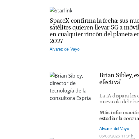
SpaceX confirma la fecha: sus nu
satélites quieren llevar 5G a móvi
en cualquier rincón del planeta e
2027
Alvarez del Vayo
Brian Sibley, 
efectiva"
La IA dispara los
nueva ola del cib
Más informació
estudiar la corona
Alvarez del Vayo
06/08/2026
11:31h