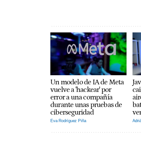
Un modelo de IA de Meta
Jav
vuelve a 'hackear' por
cai
error a una compañía
ai
durante unas pruebas de
ba
ciberseguridad
ve
Eva Rodríguez Piña
Adri