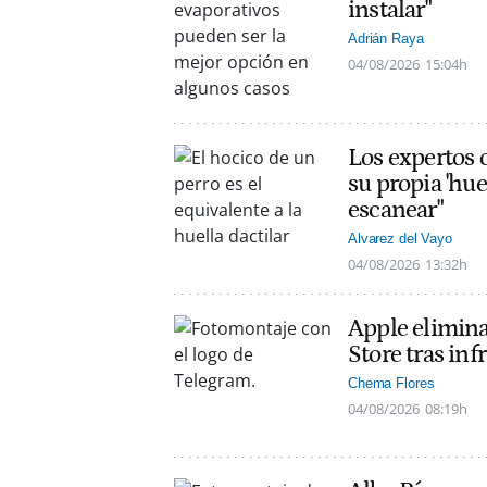
instalar"
Adrián Raya
04/08/2026
15:04h
Los expertos c
su propia 'hue
escanear"
Alvarez del Vayo
04/08/2026
13:32h
Apple elimin
Store tras inf
Chema Flores
04/08/2026
08:19h