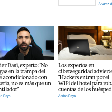
Alvarez d
ier Dasí, experto: "No
Los expertos en
gas en la trampa del
ciberseguridad adviert
re acondicionado con
"Hackers entran por el
tería, no es más que un
WiFi del hotel para rob
ntilador"
cuentas de los huésped
án Raya
Adrián Raya