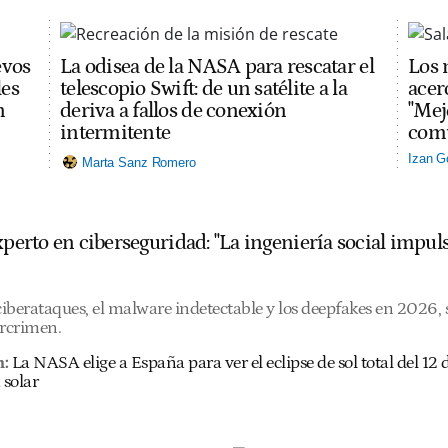
evos
La odisea de la NASA para rescatar el
Los 
les
telescopio Swift: de un satélite a la
acerc
n
deriva a fallos de conexión
"Mej
intermitente
comu
Izan G
Marta Sanz Romero
experto en ciberseguridad: "La ingeniería social imp
 ciberataques, el malware indetectable y los deepfakes en 2026
ercrimen.
n:
La NASA elige a España para ver el eclipse de sol total del 1
 solar