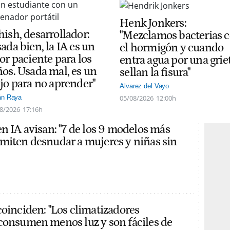
Henk Jonkers:
hish, desarrollador:
"Mezclamos bacterias 
ada bien, la IA es un
el hormigón y cuando
or paciente para los
entra agua por una grie
ños. Usada mal, es un
sellan la fisura"
ajo para no aprender"
Alvarez del Vayo
05/08/2026
12:00h
án Raya
8/2026
17:16h
en IA avisan: "7 de los 9 modelos más
miten desnudar a mujeres y niñas sin
coinciden: "Los climatizadores
consumen menos luz y son fáciles de