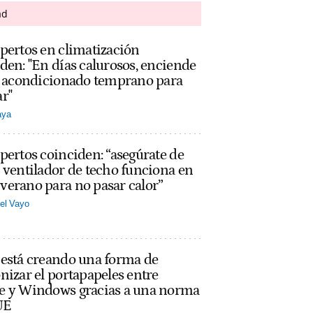
ad
pertos en climatización
den: "En días calurosos, enciende
re acondicionado temprano para
r"
aya
pertos coinciden: “asegúrate de
 ventilador de techo funciona en
erano para no pasar calor”
el Vayo
 está creando una forma de
nizar el portapapeles entre
e y Windows gracias a una norma
UE