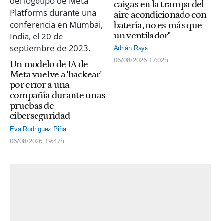
caigas en la trampa del
aire acondicionado con
batería, no es más que
un ventilador"
Adrián Raya
06/08/2026
17:02h
Un modelo de IA de
Meta vuelve a 'hackear'
por error a una
compañía durante unas
pruebas de
ciberseguridad
Eva Rodríguez Piña
06/08/2026
19:47h