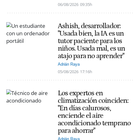
06/08/2026
09:35h
Ashish, desarrollador:
"Usada bien, la IA es un
tutor paciente para los
niños. Usada mal, es un
atajo para no aprender"
Adrián Raya
05/08/2026
17:16h
Los expertos en
climatización coinciden:
"En días calurosos,
enciende el aire
acondicionado temprano
para ahorrar"
Adrián Raya