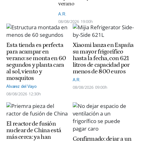
verano
A.R.
08/08/2026
19:00h
Esta tienda es perfecta
Xiaomi lanza en España
para acampar en
su mayor frigorífico
verano: se monta en 60
hasta la fecha, con 621
segundos y planta cara
litros de capacidad por
al sol, viento y
menos de 800 euros
mosquitos
A.R.
Alvarez del Vayo
08/08/2026
09:00h
08/08/2026
12:30h
El reactor de fusión
nuclear de China está
más cerca: ya han
Confirmado: dejar a un