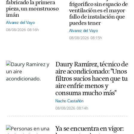
fabricado la primera
frigorífico sin espacio de
pieza, un monstruoso
ventilación es el mayor
imán
fallo de instalación que
puedes tener
Alvarez del Vayo
08/08/2026
08:16h
Alvarez del Vayo
08/08/2026
08:15h
Daury Ramírez, técnico de
aire acondicionado: "Unos
filtros sucios hacen que tu
aire enfríe menos y
consuma mucho más"
Nacho Castañón
08/08/2026
08:14h
Ya se encuentra en vigor: