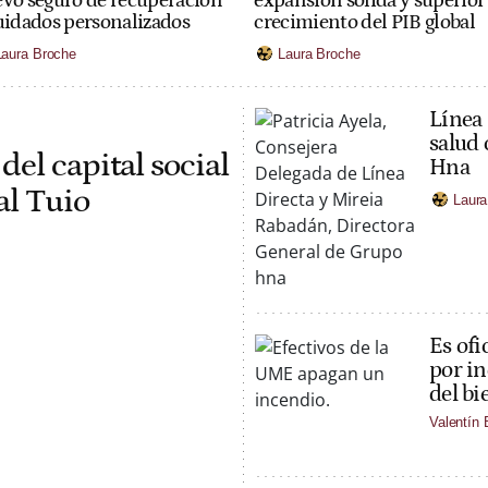
expansión sólida y superior 
vo seguro de recuperación
crecimiento del PIB global
uidados personalizados
Laura Broche
Laura Broche
Línea 
salud 
el capital social
Hna
al Tuio
Laura
Es ofi
por in
del bi
Valentín