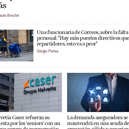
ás
aura Broche
Una funcionaria de Correos, sobre la falta
personal: "Hay más puestos directivos qu
repartidores, esto va a peor"
Sergio Perea
La demanda aseguradora se
vetia Caser refuerza su
mantendrá en una senda d
esta por los 'seniors' con un