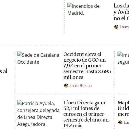
Los da
y Ávil
no el
Laura
Occident eleva el
negocio de GCO un
7,9% en el primer
s al
semestre, hasta 3.695
millones
Laura Broche
Línea Directa gana
Mapfr
52,1 millones de
Unido
euros en el primer
merc
semestre del año, un
La
19% más