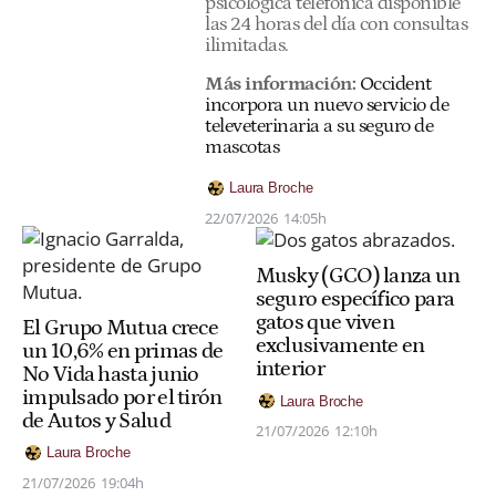
psicológica telefónica disponible
las 24 horas del día con consultas
ilimitadas.
Más información:
Occident
incorpora un nuevo servicio de
televeterinaria a su seguro de
mascotas
Laura Broche
22/07/2026
14:05h
Musky (GCO) lanza un
seguro específico para
gatos que viven
El Grupo Mutua crece
exclusivamente en
un 10,6% en primas de
interior
No Vida hasta junio
impulsado por el tirón
Laura Broche
de Autos y Salud
21/07/2026
12:10h
Laura Broche
21/07/2026
19:04h