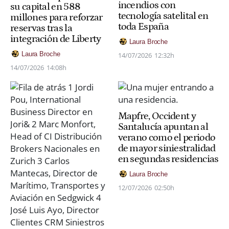
incendios con
su capital en 588
tecnología satelital en
millones para reforzar
toda España
reservas tras la
integración de Liberty
Laura Broche
Laura Broche
14/07/2026
12:32h
14/07/2026
14:08h
Mapfre, Occident y
Santalucía apuntan al
verano como el periodo
de mayor siniestralidad
en segundas residencias
Laura Broche
12/07/2026
02:50h