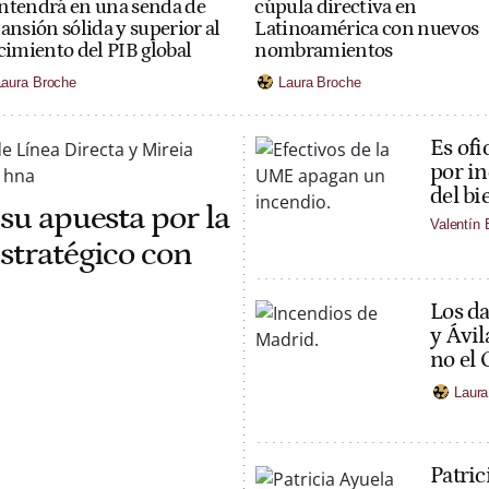
cúpula directiva en
tendrá en una senda de
Latinoamérica con nuevos
ansión sólida y superior al
nombramientos
cimiento del PIB global
Laura Broche
Laura Broche
Es ofi
por in
del bi
su apuesta por la
Valentín
stratégico con
Los da
y Ávil
no el
Laura
Patric