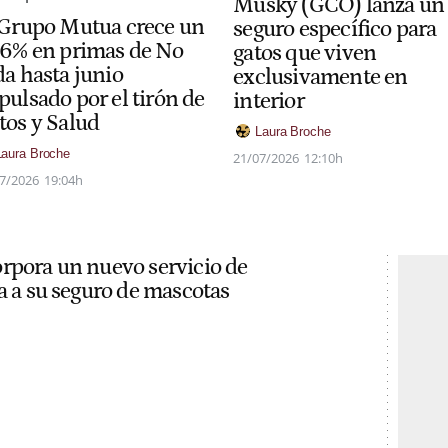
Musky (GCO) lanza un
 Grupo Mutua crece un
seguro específico para
,6% en primas de No
gatos que viven
da hasta junio
exclusivamente en
pulsado por el tirón de
interior
tos y Salud
Laura Broche
Laura Broche
21/07/2026
12:10h
7/2026
19:04h
rpora un nuevo servicio de
ia a su seguro de mascotas