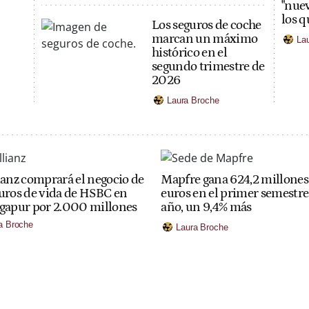
"nuev
los q
Los seguros de coche
marcan un máximo
La
histórico en el
segundo trimestre de
2026
Laura Broche
ianz comprará el negocio de
Mapfre gana 624,2 millones
uros de vida de HSBC en
euros en el primer semestre
gapur por 2.000 millones
año, un 9,4% más
a Broche
Laura Broche