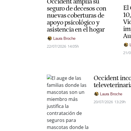
Occident amplía su
El
seguro de decesos con
10
nuevas coberturas de
Vi
apoyo psicológico y
im
asistencia en el hogar
Au
Laura Broche
22/07/2026
14:05h
21/0
Occident inco
televeterinar
Laura Broche
20/07/2026
13:29h