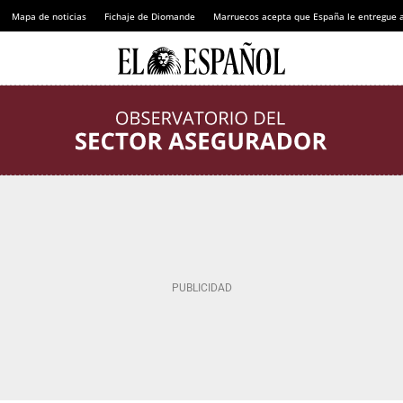
Mapa de noticias
Fichaje de Diomande
Marruecos acepta que España le entregue 