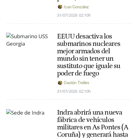
Izan González
31/07/2026
02:10h
EEUU desactiva los
submarinos nucleares
mejor armados del
mundo sin tener un
sustituto que iguale su
poder de fuego
Gastón Trelles
31/07/2026
02:10h
Indra abrirá una nueva
fábrica de vehículos
militares en As Pontes (A
Coruña) y generará hasta