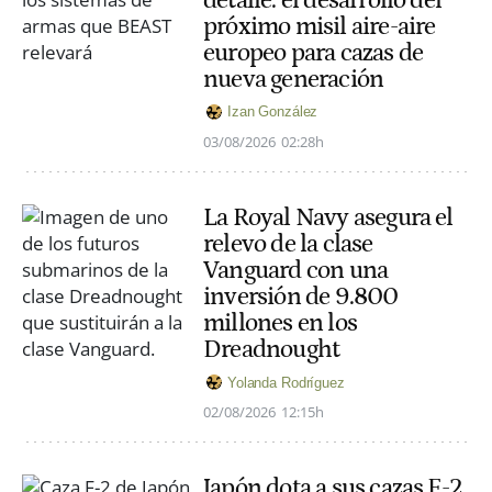
próximo misil aire-aire
europeo para cazas de
nueva generación
Izan González
03/08/2026
02:28h
La Royal Navy asegura el
relevo de la clase
Vanguard con una
inversión de 9.800
millones en los
Dreadnought
Yolanda Rodríguez
02/08/2026
12:15h
Japón dota a sus cazas F-2