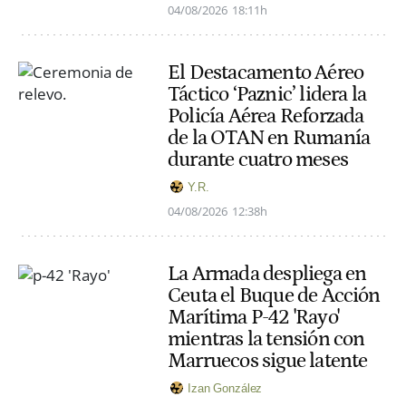
04/08/2026
18:11h
El Destacamento Aéreo
Táctico ‘Paznic’ lidera la
Policía Aérea Reforzada
de la OTAN en Rumanía
durante cuatro meses
Y.R.
04/08/2026
12:38h
La Armada despliega en
Ceuta el Buque de Acción
Marítima P-42 'Rayo'
mientras la tensión con
Marruecos sigue latente
Izan González