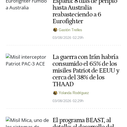
España: 8 días de periplo
hasta Australia
reabasteciendo a 6
Eurofighter
Gastón Trelles
03/08/2026
02:29h
La guerra con Irán habría
consumido el 65% de los
misiles Patriot de EEUU y
cerca del 38% de los
THAAD
Yolanda Rodríguez
03/08/2026
02:29h
El programa BEAST, al
detalle: el desarrollo del