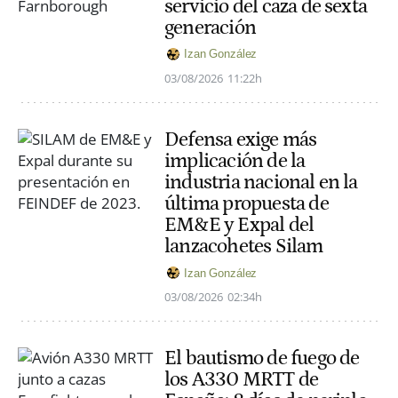
servicio del caza de sexta
generación
Izan González
03/08/2026
11:22h
Defensa exige más
implicación de la
industria nacional en la
última propuesta de
EM&E y Expal del
lanzacohetes Silam
Izan González
03/08/2026
02:34h
El bautismo de fuego de
los A330 MRTT de