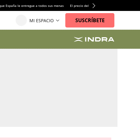
que España le entregue a todos sus menas
El precio del alquiler de vivienda baja por pri