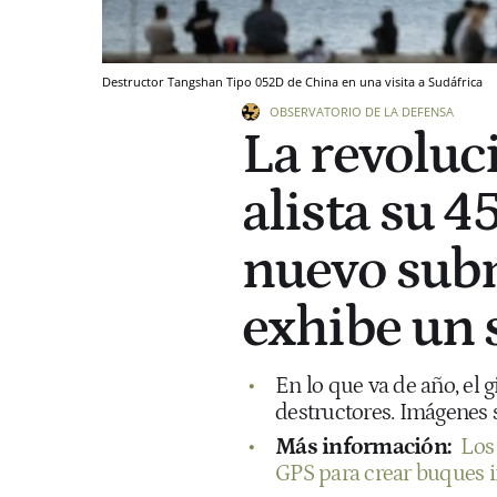
Destructor Tangshan Tipo 052D de China en una visita a Sudáfrica
OBSERVATORIO DE LA DEFENSA
La revoluc
alista su 4
nuevo sub
exhibe un 
En lo que va de año, el 
destructores. Imágenes 
Más información:
Los
GPS para crear buques 