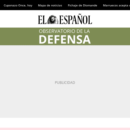
Cuponazo Once, hoy
Mapa de noticias
Fichaje de Diomande
Marruecos acepta 