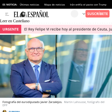
ES NOTICIA:
Últimas noticias
Mapa de noticias
Irán enfría el pacto con Trump
Leer en Castellano
URGENTE
El Rey Felipe VI recibe hoy al presidente de Ceuta, 
Fotografía del eurodiputado Javier Zarzalejos.
Martin Lahousse, fotógrafo del
EPP
EUROPA