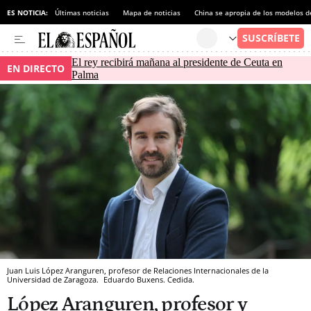
ES NOTICIA:
Últimas noticias
Mapa de noticias
China se apropia de los modelos d
El rey recibirá mañana al presidente de Ceuta en
EN DIRECTO
Palma
Juan Luis López Aranguren, profesor de Relaciones Internacionales de la
Universidad de Zaragoza.
Eduardo Buxens.
Cedida.
López Aranguren, profesor y