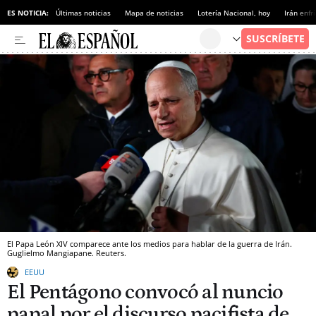
ES NOTICIA:
Últimas noticias
Mapa de noticias
Lotería Nacional, hoy
Irán enfr
El Papa León XIV comparece ante los medios para hablar de la guerra de Irán.
Guglielmo Mangiapane.
Reuters.
EEUU
El Pentágono convocó al nuncio
papal por el discurso pacifista de