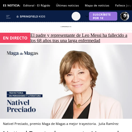
ES NOTICIA:
Editoral - El Rúgido
Últimas noticias
Mapa de noticias
Fallece Jor
El padre y representante de Leo Messi ha fallecido a
EN DIRECTO
los 68 años tras una larga enfermedad
Nativel Preciado, premio Maga de Magas a mejor trayectoria.
Julia Ramírez