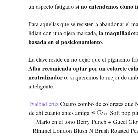
si no entendemos cómo in
un aspecto fatigado
Para aquellas que se resisten a abandonar el m
la maquilladora
lidian con una ojera marcada,
basada en el posicionamiento
.
La clave reside en no dejar que el pigmento frío
Alba recomienda optar por un colorete cál
neutralizador
o, si queremos lo mejor de amb
inteligente.
@albadlcruz
Cuatro combo de coloretes que N
de ahí cuanto antes amiga 🫵🙂↔️ Soft pop p
Mario en el tono Berry Punch + Gucci Glo
Rimmel London Blush N Brush Roasted Peach