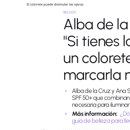
El colorete puede disimular las ojeras.
BELLEZA
Alba de la
"Si tienes 
un coloret
marcarla 
Alba de la Cruz y Ana 
SPF 50+ que combinan la
necesaria para iluminar l
Más información:
¿Dó
guía de belleza para lle