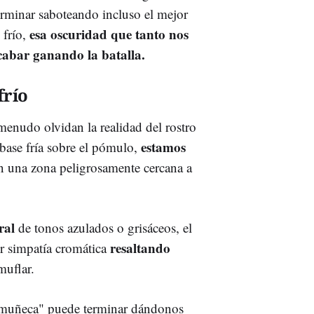
rminar saboteando incluso el mejor
esa oscuridad que tanto nos
 frío,
acabar ganando la batalla.
frío
menudo olvidan la realidad del rostro
estamos
base fría sobre el pómulo,
n una zona peligrosamente cercana a
ral
de tonos azulados o grisáceos, el
resaltando
por simpatía cromática
muflar.
o "muñeca" puede terminar dándonos