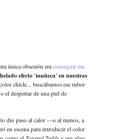
tra única obsesión era
conseguir ese
helado efecto 'muñeca' en nuestras
color chicle... buscábamos ese rubor
o el despertar de una piel de
río dio paso al calor —o al menos, a
ró en escena para introducir el color
nos como el
Toasted Teddy
y ese
glow