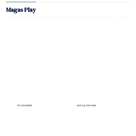
Magas Play
PSICOLOGÍA
ESTILO DE VIDA
¿Sabes que puedes estar
10 autoras a las que
siendo manipulada sin
querrás leer bajo el sol
darte cuenta?
este verano
Lara Ferreiro
Elena Pérez