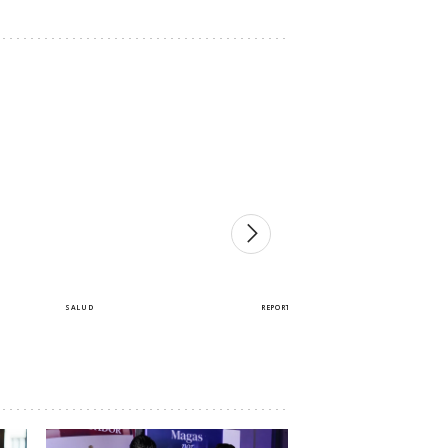
SALUD
REPORTAJE
ra un
Astenia veraniega: la
'Bitch wife', el concepto
ia y
paradoja que explica el
que degrada a la esposa
égica
cansancio en
y celebra ser infiel
vacaciones
Elena Pérez
Cristina Sobrino