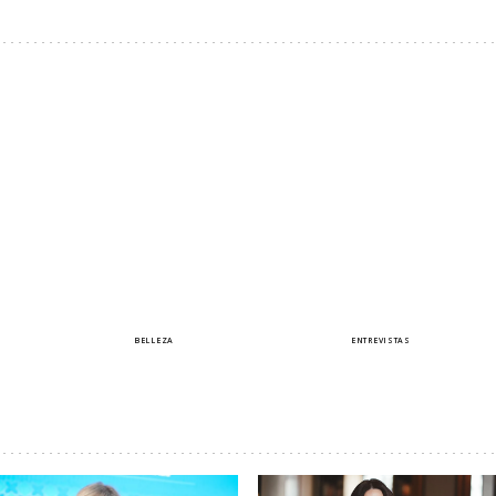
BELLEZA
ENTREVISTAS
a las que
Compras de belleza en
Paula Ordovás lide
 bajo el sol
las que siempre merece
máster en influenc
o
la pena invertir
divulgación estrat
Cristina Sobrino
Cristina Sobrino