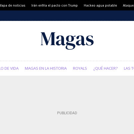
Mapa de noticias
Irán enfría el pacto con Trump
Hackeo agua potable
Ataque
LO DE VIDA
MAGAS EN LA HISTORIA
ROYALS
¿QUÉ HACER?
LAS T