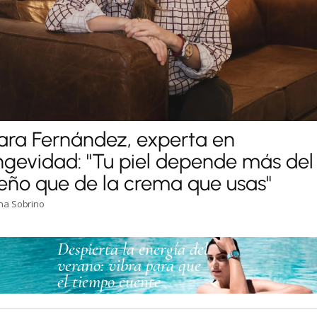
ara Fernández, experta en
ngevidad: "Tu piel depende más del
eño que de la crema que usas"
ina Sobrino
Despierta la energía del
verano: vibra para que
el tiempo cuente