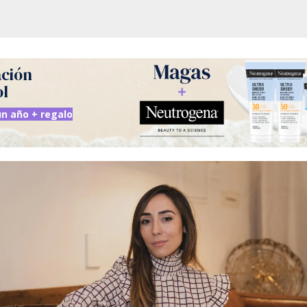
ación
ol
n año + regalo