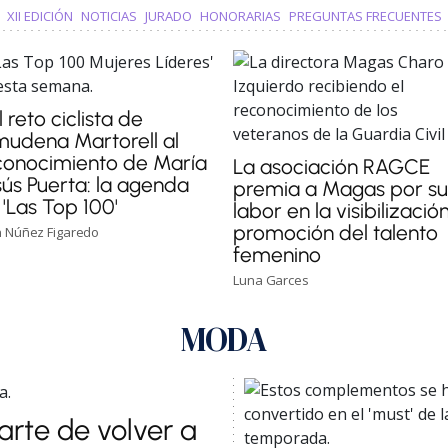
XII EDICIÓN
NOTICIAS
JURADO
HONORARIAS
PREGUNTAS FRECUENTES
 reto ciclista de
mudena Martorell al
conocimiento de María
La asociación RAGCE
sús Puerta: la agenda
premia a Magas por s
'Las Top 100'
labor en la visibilizació
promoción del talento
 Núñez Figaredo
femenino
Luna Garces
MODA
arte de volver a