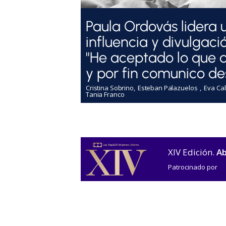
Paula Ordovás lidera 
influencia y divulgaci
"He aceptado lo que 
y por fin comunico de
Cristina Sobrino
Esteban Palazuelos
Eva Cal
Tania Franco
XIV Edición.
Ab
Patrocinado por