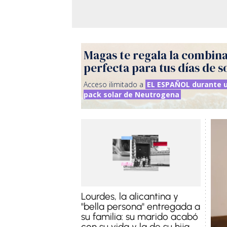
Magas te regala la combin
perfecta para tus días de s
Acceso ilimitado a
EL ESPAÑOL durante u
pack solar de Neutrogena
Lourdes, la alicantina y
"bella persona" entregada a
su familia: su marido acabó
con su vida y la de su hija