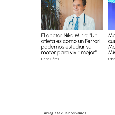
Ma
El doctor Niko Mihic: "Un
cu
atleta es como un Ferrari;
Ma
podemos estudiar su
Mi
motor para vivir mejor"
Cris
Elena Pérez
Arréglate que nos vamos