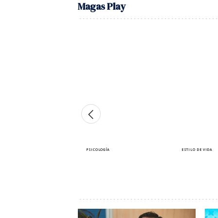
Magas Play
PSICOLOGÍA
ESTILO DE VIDA
¿Sabes que puedes estar
10 autoras 
siendo manipulada sin
querrás leer
darte cuenta?
este veran
Lara Ferreiro
Elena Pérez