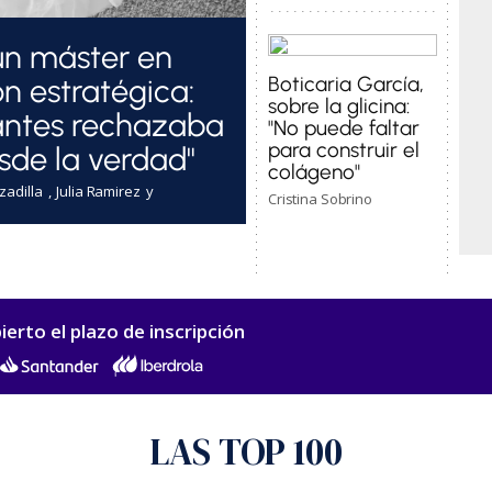
un máster en
ón estratégica:
Boticaria García,
sobre la glicina:
antes rechazaba
"No puede faltar
para construir el
sde la verdad"
colágeno"
zadilla
Julia Ramirez
Cristina Sobrino
ierto el plazo de inscripción
LAS TOP 100