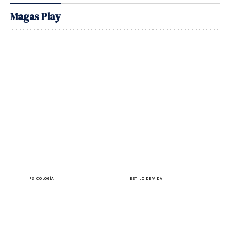
Magas Play
PSICOLOGÍA
ESTILO DE VIDA
¿Sabes que puedes estar
10 autoras a las que
siendo manipulada sin
querrás leer bajo el sol
darte cuenta?
este verano
Lara Ferreiro
Elena Pérez