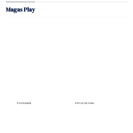
Magas Play
PSICOLOGÍA
ESTILO DE VIDA
¿Sabes que puedes estar
10 autoras a las que
siendo manipulada sin
querrás leer bajo el sol
darte cuenta?
este verano
Lara Ferreiro
Elena Pérez