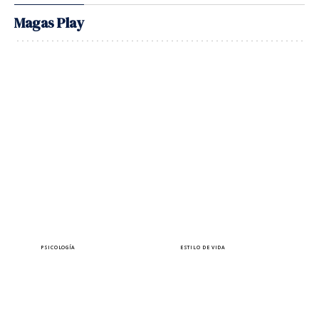
Magas Play
PSICOLOGÍA
ESTILO DE VIDA
¿Sabes que puedes estar
10 autoras a las que
siendo manipulada sin
querrás leer bajo el sol
darte cuenta?
este verano
Lara Ferreiro
Elena Pérez