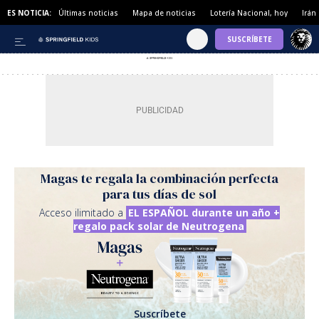
ES NOTICIA:
Últimas noticias
Mapa de noticias
Lotería Nacional, hoy
Irán
Magas te regala la combinación perfecta
para tus días de sol
Acceso ilimitado a
EL ESPAÑOL durante un año +
regalo pack solar de Neutrogena
Suscríbete