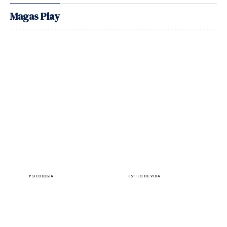
Magas Play
PSICOLOGÍA
ESTILO DE VIDA
¿Sabes que puedes estar
10 autoras a las que
siendo manipulada sin
querrás leer bajo el sol
darte cuenta?
este verano
Lara Ferreiro
Elena Pérez