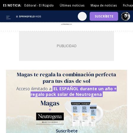
ES NOTICIA:
Editoral - El Rúgido
Últimas noticias
Mapa de noticias
Ficha
Magas te regala la combinación perfecta
para tus días de sol
Acceso ilimitado a
EL ESPAÑOL durante un año +
regalo pack solar de Neutrogena
Suscríbete