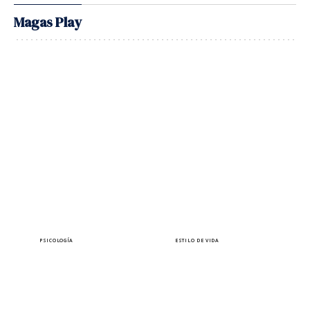
Magas Play
PSICOLOGÍA
ESTILO DE VIDA
¿Sabes que puedes estar
10 autoras a las que
siendo manipulada sin
querrás leer bajo el sol
darte cuenta?
este verano
Lara Ferreiro
Elena Pérez