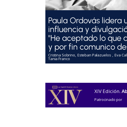
Paula Ordovás lidera 
influencia y divulgaci
"He aceptado lo que 
y por fin comunico de
Cristina Sobrino
Esteban Palazuelos
Eva Cal
Tania Franco
XIV Edición.
Ab
Patrocinado por