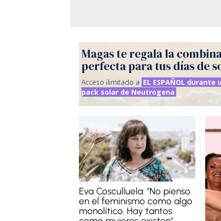
Magas te regala la combin
perfecta para tus días de s
Acceso ilimitado a
EL ESPAÑOL durante u
pack solar de Neutrogena
Eva Cosculluela: "No pienso
en el feminismo como algo
monolítico. Hay tantos
como mujeres existen"