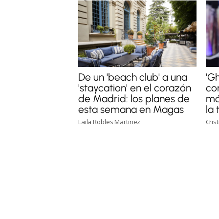
De un 'beach club' a una
'G
'staycation' en el corazón
con
de Madrid: los planes de
má
esta semana en Magas
la
Laila Robles Martinez
Cris