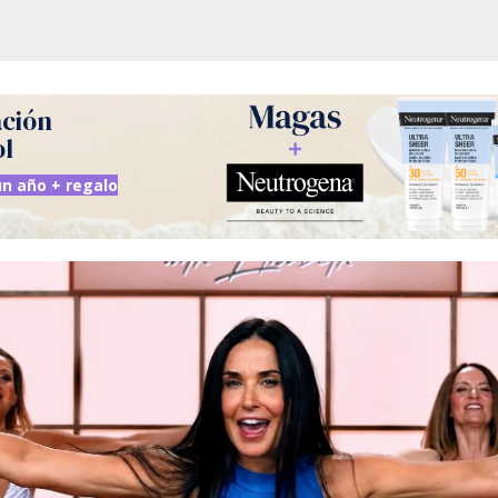
ación
ol
n año + regalo