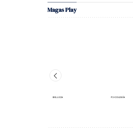
Magas Play
BELLEZA
PSICOLOGÍA
'Ghost lashes': Zendaya
¿Sabes que
confirma el fin de la
siendo man
máscara de pestañas
darte cuen
Cristina Sobrino
Lara Ferreiro