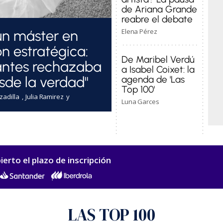
de Ariana Grande
reabre el debate
un máster en
Elena Pérez
ón estratégica:
De Maribel Verdú
antes rechazaba
a Isabel Coixet: la
sde la verdad"
agenda de 'Las
Top 100'
zadilla
Julia Ramirez
Luna Garces
ierto el plazo de inscripción
LAS TOP 100