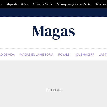
as
Mapa de noticias
8 días de Ceuta
Quiosquero Javier en Ceuta
Sánchez y
LO DE VIDA
MAGAS EN LA HISTORIA
ROYALS
¿QUÉ HACER?
LAS T