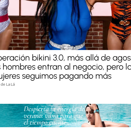
eración bikini 3.0, más allá de agos
s hombres entran al negocio, pero l
jeres seguimos pagando más
 de La Lá
Despierta la energía del
verano: vibra para que
el tiempo cuente