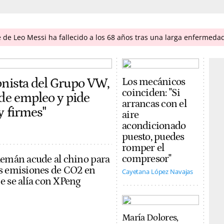
 de Leo Messi ha fallecido a los 68 años tras una larga enfermeda
onista del Grupo VW,
Los mecánicos
coinciden: "Si
 de empleo y pide
arrancas con el
y firmes"
aire
acondicionado
puesto, puedes
romper el
compresor"
lemán acude al chino para
s emisiones de CO2 en
Cayetana López Navajas
e se alía con XPeng
María Dolores,