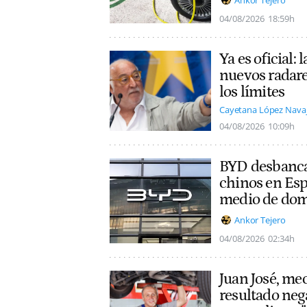
04/08/2026
18:59h
Ya es oficial:
nuevos radare
los límites
Cayetana López Nava
04/08/2026
10:09h
BYD desbanca
chinos en Esp
medio de dom
Ankor Tejero
04/08/2026
02:34h
Juan José, mec
resultado nega