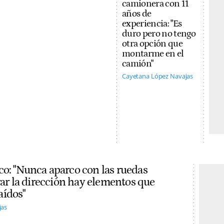
camionera con 11
años de
experiencia: "Es
duro pero no tengo
otra opción que
montarme en el
camión"
Cayetana López Navajas
co: "Nunca aparco con las ruedas
irar la dirección hay elementos que
aídos"
jas