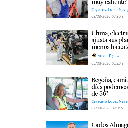
muy caliente"
Cayetana López Nava
03/08/2026
07:30h
China, electri
ajusta sus pla
menos hasta
Ankor Tejero
03/08/2026
02:28h
Begoña, camio
días podemos 
de 56"
Cayetana López Nava
02/08/2026
08:04h
Carlos Almagro