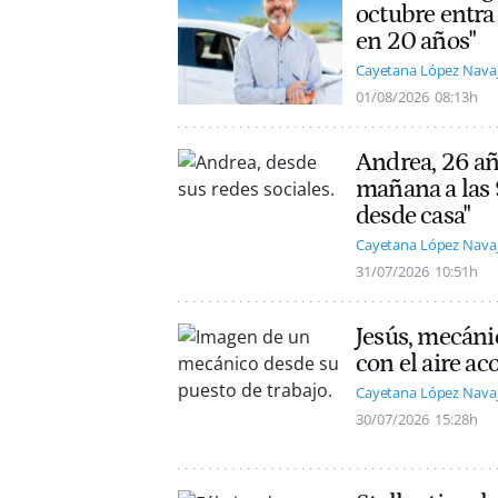
octubre entra
en 20 años"
Cayetana López Nava
01/08/2026
08:13h
Andrea, 26 añ
mañana a las 
desde casa"
Cayetana López Nava
31/07/2026
10:51h
Jesús, mecáni
con el aire a
Cayetana López Nava
30/07/2026
15:28h