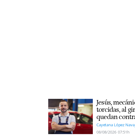
Jesús, mecáni
torcidas, al g
quedan contr
Cayetana López Nava
08/08/2026
07:51h