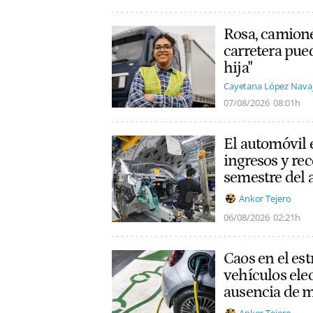
Rosa, camione
carretera pue
hija"
Cayetana López Nava
07/08/2026
08:01h
El automóvil 
ingresos y rec
semestre del 
Ankor Tejero
06/08/2026
02:21h
Caos en el es
vehículos ele
ausencia de 
Ankor Tejero