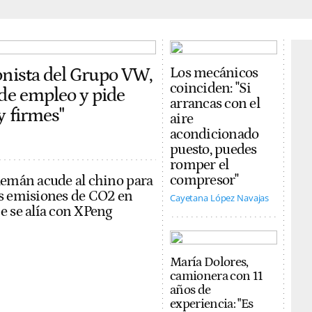
onista del Grupo VW,
Los mecánicos
coinciden: "Si
 de empleo y pide
arrancas con el
y firmes"
aire
acondicionado
puesto, puedes
romper el
compresor"
lemán acude al chino para
s emisiones de CO2 en
Cayetana López Navajas
e se alía con XPeng
María Dolores,
camionera con 11
años de
experiencia: "Es