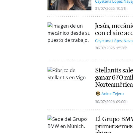
Cayetana López Nava
31/07/2026
10:51h
Jesús, mecáni
con el aire a
Cayetana López Nava
30/07/2026
15:28h
Stellantis sal
ganar 670 mil
Norteamérica
Ankor Tejero
30/07/2026
09:00h
El Grupo BMW 
primer semest