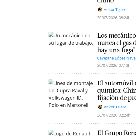
chino
Ankor Tejero
30/07/2026
08:24h
Los mecánicos
nunca el gas d
hay una fuga"
Cayetana López Nava
30/07/2026
07:13h
El automóvil e
química: Chin
fijación de pr
Ankor Tejero
30/07/2026
02:24h
El Grupo Rena