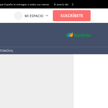
que España le entregue a todos sus menas
El precio del alquiler de vivienda baja por pri
UTOMÓVIL