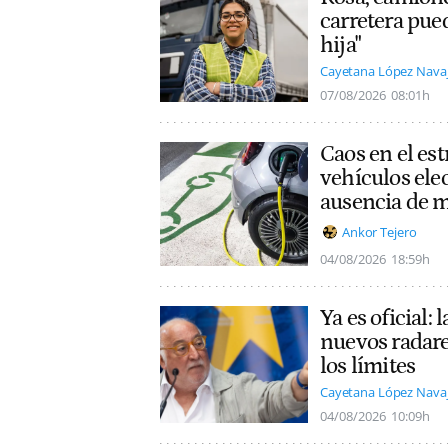
carretera pue
hija"
Cayetana López Nava
07/08/2026
08:01h
Caos en el es
vehículos ele
ausencia de 
Ankor Tejero
04/08/2026
18:59h
Ya es oficial:
nuevos radare
los límites
Cayetana López Nava
04/08/2026
10:09h