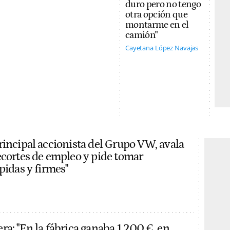
duro pero no tengo
otra opción que
montarme en el
camión"
Cayetana López Navajas
rincipal accionista del Grupo VW, avala
ecortes de empleo y pide tomar
pidas y firmes"
ra: "En la fábrica ganaba 1.200 €, en