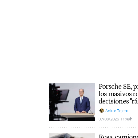
Porsche SE, p
los masivos r
decisiones "rá
Ankor Tejero
07/08/2026
11:49h
Rosa, camione