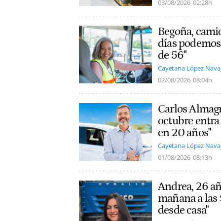
03/08/2026
02:28h
Begoña, camio
días podemos 
de 56"
Cayetana López Nava
02/08/2026
08:04h
Carlos Almagro
octubre entra
en 20 años"
Cayetana López Nava
01/08/2026
08:13h
Andrea, 26 añ
mañana a las 
desde casa"