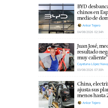
BYD desbanca
chinos en Esp
medio de dom
Ankor Tejero
04/08/2026
02:34h
Juan José, mec
resultado nega
muy caliente"
Cayetana López Nava
03/08/2026
07:30h
China, electri
ajusta sus pla
menos hasta
Ankor Tejero