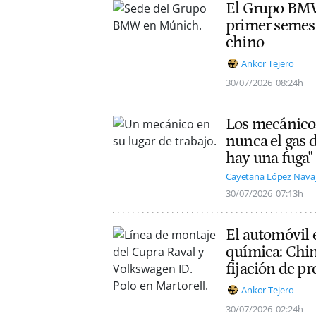
El Grupo BMW 
primer semest
chino
Ankor Tejero
30/07/2026
08:24h
Los mecánicos
nunca el gas d
hay una fuga"
Cayetana López Nava
30/07/2026
07:13h
El automóvil e
química: Chin
fijación de pr
Ankor Tejero
30/07/2026
02:24h