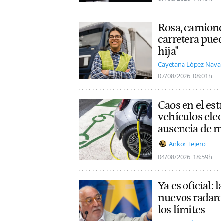
Rosa, camione
carretera pue
hija"
Cayetana López Nava
07/08/2026
08:01h
Caos en el es
vehículos ele
ausencia de 
Ankor Tejero
04/08/2026
18:59h
Ya es oficial:
nuevos radare
los límites