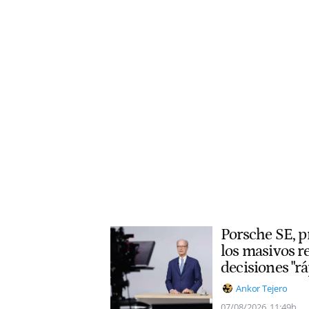
Porsche SE, p
los masivos r
decisiones "rá
Ankor Tejero
07/08/2026
11:49h