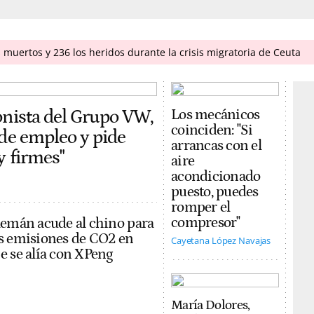
 muertos y 236 los heridos durante la crisis migratoria de Ceuta
onista del Grupo VW,
Los mecánicos
coinciden: "Si
 de empleo y pide
arrancas con el
y firmes"
aire
acondicionado
puesto, puedes
romper el
compresor"
lemán acude al chino para
s emisiones de CO2 en
Cayetana López Navajas
e se alía con XPeng
María Dolores,