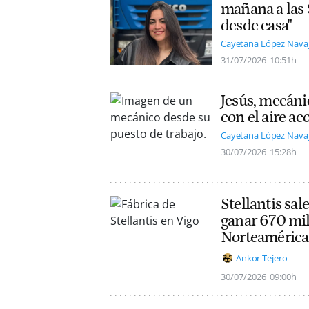
mañana a las 
desde casa"
Cayetana López Nava
31/07/2026
10:51h
Jesús, mecáni
con el aire a
Cayetana López Nava
30/07/2026
15:28h
Stellantis sal
ganar 670 mil
Norteamérica
Ankor Tejero
30/07/2026
09:00h