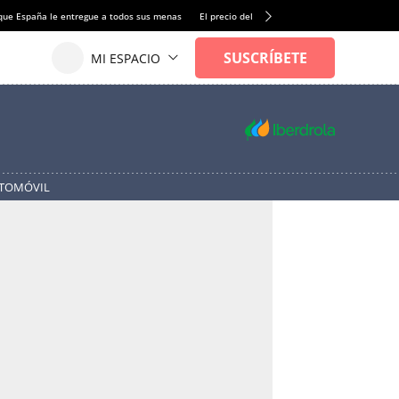
que España le entregue a todos sus menas
El precio del alquiler de vivienda baja por pri
UTOMÓVIL