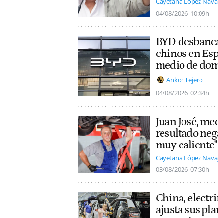
Cayetana López Nava
04/08/2026
10:09h
BYD desbanca
chinos en Esp
medio de dom
Ankor Tejero
04/08/2026
02:34h
Juan José, mec
resultado nega
muy caliente"
Cayetana López Nava
03/08/2026
07:30h
China, electri
ajusta sus pla