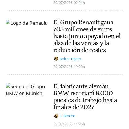
30/07/2026
02:24h
El Grupo Renault gana
705 millones de euros
hasta junio apoyado en el
alza de las ventas y la
reducción de costes
Ankor Tejero
29/07/2026
19:29h
El fabricante alemán
BMW recortará 8.000
puestos de trabajo hasta
finales de 2027
L. Broche
29/07/2026
11:26h