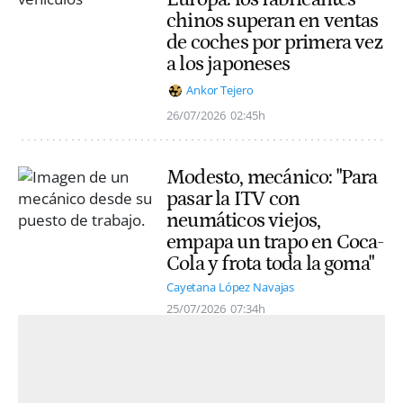
chinos superan en ventas
de coches por primera vez
a los japoneses
Ankor Tejero
26/07/2026
02:45h
Modesto, mecánico: "Para
pasar la ITV con
neumáticos viejos,
empapa un trapo en Coca-
Cola y frota toda la goma"
Cayetana López Navajas
25/07/2026
07:34h