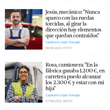
Jesús, mecánico: "Nunca
aparco con las ruedas
torcidas, al girar la
dirección hay elementos
que quedan contraídos"
Cayetana López Navajas
08/08/2026
07:51h
Rosa, camionera: "En la
fábrica ganaba 1.200 €, en
carretera puedo alcanzar
los 2.300 € y estar con mi
hija"
Cayetana López Navajas
07/08/2026
08:01h