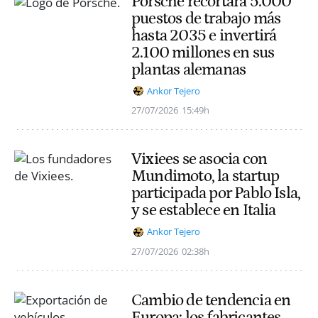
Porsche recortará 5.000
puestos de trabajo más
hasta 2035 e invertirá
2.100 millones en sus
plantas alemanas
Ankor Tejero
27/07/2026
15:49h
Vixiees se asocia con
Mundimoto, la startup
participada por Pablo Isla,
y se establece en Italia
Ankor Tejero
27/07/2026
02:38h
Cambio de tendencia en
Europa: los fabricantes