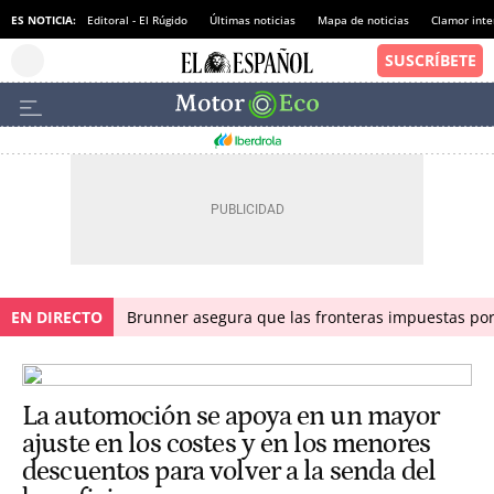
ES NOTICIA:
Editoral - El Rúgido
Últimas noticias
Mapa de noticias
Clamor inte
EN DIRECTO
Brunner asegura que las fronteras impuestas por I
La automoción se apoya en un mayor
ajuste en los costes y en los menores
descuentos para volver a la senda del