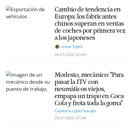
Cambio de tendencia en
Europa: los fabricantes
chinos superan en ventas
de coches por primera vez
a los japoneses
Ankor Tejero
26/07/2026
02:45h
Modesto, mecánico: "Para
pasar la ITV con
neumáticos viejos,
empapa un trapo en Coca-
Cola y frota toda la goma"
Cayetana López Navajas
25/07/2026
07:34h