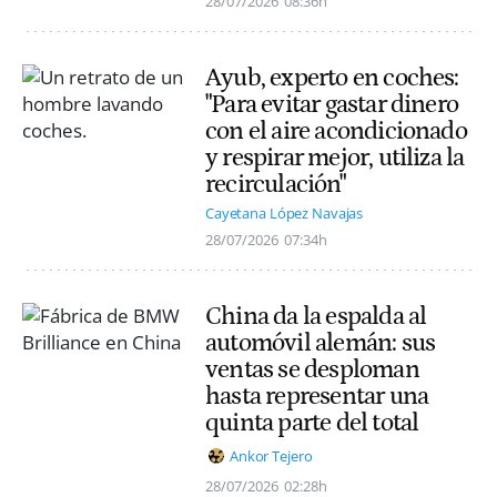
28/07/2026
08:36h
Ayub, experto en coches:
"Para evitar gastar dinero
con el aire acondicionado
y respirar mejor, utiliza la
recirculación"
Cayetana López Navajas
28/07/2026
07:34h
China da la espalda al
automóvil alemán: sus
ventas se desploman
hasta representar una
quinta parte del total
Ankor Tejero
28/07/2026
02:28h