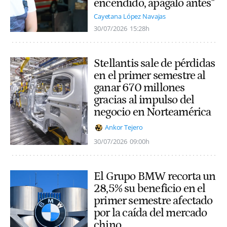
encendido, apágalo antes"
Cayetana López Navajas
30/07/2026
15:28h
Stellantis sale de pérdidas
en el primer semestre al
ganar 670 millones
gracias al impulso del
negocio en Norteamérica
Ankor Tejero
30/07/2026
09:00h
El Grupo BMW recorta un
28,5% su beneficio en el
primer semestre afectado
por la caída del mercado
chino