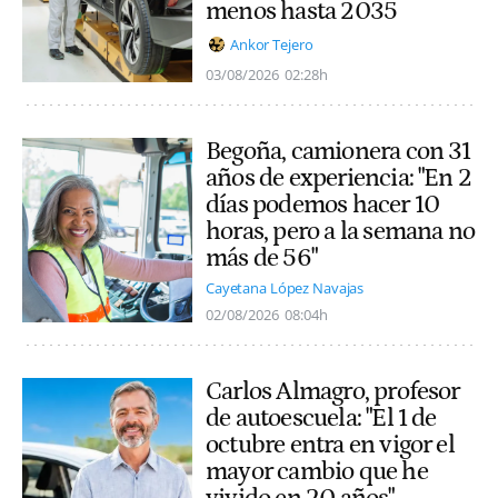
menos hasta 2035
Ankor Tejero
03/08/2026
02:28h
Begoña, camionera con 31
años de experiencia: "En 2
días podemos hacer 10
horas, pero a la semana no
más de 56"
Cayetana López Navajas
02/08/2026
08:04h
Carlos Almagro, profesor
de autoescuela: "El 1 de
octubre entra en vigor el
mayor cambio que he
vivido en 20 años"