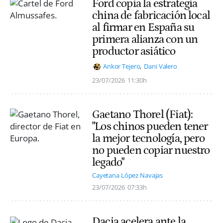
Ford copia la estrategia
china de fabricación local
al firmar en España su
primera alianza con un
productor asiático
Ankor Tejero
Dani Valero
23/07/2026
11:30h
Gaetano Thorel (Fiat):
"Los chinos pueden tener
la mejor tecnología, pero
no pueden copiar nuestro
legado"
Cayetana López Navajas
23/07/2026
07:33h
Dacia acelera ante la