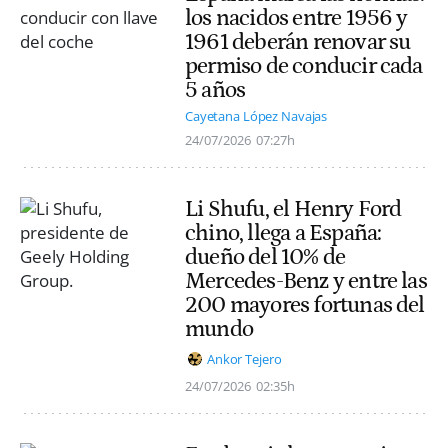
los nacidos entre 1956 y
1961 deberán renovar su
permiso de conducir cada
5 años
Cayetana López Navajas
24/07/2026
07:27h
Li Shufu, el Henry Ford
chino, llega a España:
dueño del 10% de
Mercedes-Benz y entre las
200 mayores fortunas del
mundo
Ankor Tejero
24/07/2026
02:35h