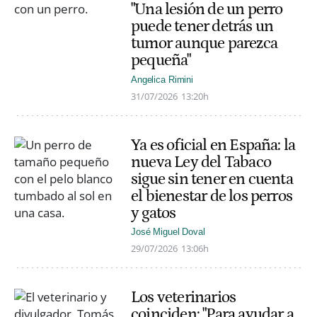
"Una lesión de un perro
puede tener detrás un
tumor aunque parezca
pequeña"
Angelica Rimini
31/07/2026
13:20h
Ya es oficial en España: la
nueva Ley del Tabaco
sigue sin tener en cuenta
el bienestar de los perros
y gatos
José Miguel Doval
29/07/2026
13:06h
Los veterinarios
coinciden: "Para ayudar a