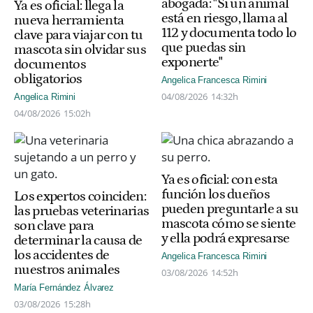
abogada: "Si un animal
Ya es oficial: llega la
está en riesgo, llama al
nueva herramienta
112 y documenta todo lo
clave para viajar con tu
que puedas sin
mascota sin olvidar sus
exponerte"
documentos
obligatorios
Angelica Francesca Rimini
04/08/2026
14:32h
Angelica Rimini
04/08/2026
15:02h
Ya es oficial: con esta
función los dueños
Los expertos coinciden:
pueden preguntarle a su
las pruebas veterinarias
mascota cómo se siente
son clave para
y ella podrá expresarse
determinar la causa de
los accidentes de
Angelica Francesca Rimini
nuestros animales
03/08/2026
14:52h
María Fernández Álvarez
03/08/2026
15:28h