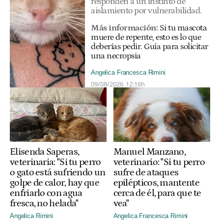
responden a un instinto de
aislamiento por vulnerabilidad.
Más información:
Si tu mascota
muere de repente, esto es lo que
deberías pedir. Guía para solicitar
una necropsia
Angelica Francesca Rimini
09/08/2026
12:16h
Elisenda Saperas,
Manuel Manzano,
veterinaria: "Si tu perro
veterinario: "Si tu perro
o gato está sufriendo un
sufre de ataques
golpe de calor, hay que
epilépticos, mantente
enfriarlo con agua
cerca de él, para que te
fresca, no helada"
vea"
Angelica Rimini
Angelica Francesca Rimini