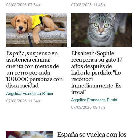
08/08/2026
07:54h
07/08/2026
11:45h
España, suspenso en
Elisabeth-Sophie
asistencia canina:
recupera a su gato 17
cuenta con menos de
años después de
un perro por cada
haberlo perdido: "Lo
100.000 personas con
reconocí
discapacidad
inmediatamente. Es
irreal"
Angelica Francesca Rimini
Angelica Francesca Rimini
07/08/2026
11:34h
07/08/2026
08:17h
España se vuelca con los