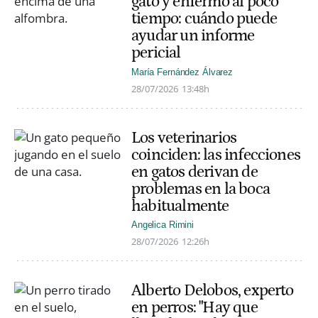
gato y enfermó al poco
tiempo: cuándo puede
ayudar un informe
pericial
María Fernández Álvarez
28/07/2026
13:48h
Los veterinarios
coinciden: las infecciones
en gatos derivan de
problemas en la boca
habitualmente
Angelica Rimini
28/07/2026
12:26h
Alberto Delobos, experto
en perros: "Hay que