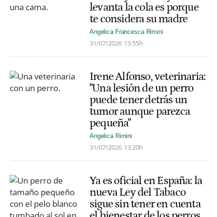
levanta la cola es porque
te considera su madre
Angelica Francesca Rimini
31/07/2026
13:55h
Irene Alfonso, veterinaria:
"Una lesión de un perro
puede tener detrás un
tumor aunque parezca
pequeña"
Angelica Rimini
31/07/2026
13:20h
Ya es oficial en España: la
nueva Ley del Tabaco
sigue sin tener en cuenta
el bienestar de los perros