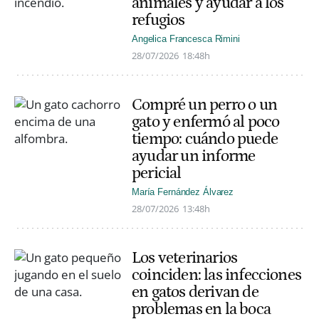
animales y ayudar a los
refugios
Angelica Francesca Rimini
28/07/2026
18:48h
Compré un perro o un
gato y enfermó al poco
tiempo: cuándo puede
ayudar un informe
pericial
María Fernández Álvarez
28/07/2026
13:48h
Los veterinarios
coinciden: las infecciones
en gatos derivan de
problemas en la boca