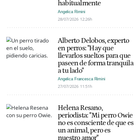
habitualmente
Angelica Rimini
28/07/2026
12:26h
Alberto Delobos, experto
en perros: "Hay que
llevarlos sueltos para que
paseen de forma tranquila
a tu lado"
Angelica Francesca Rimini
27/07/2026
11:51h
Helena Resano,
periodista: "Mi perro Owie
no es consciente de que es
un animal, pero es
nuestro amor"