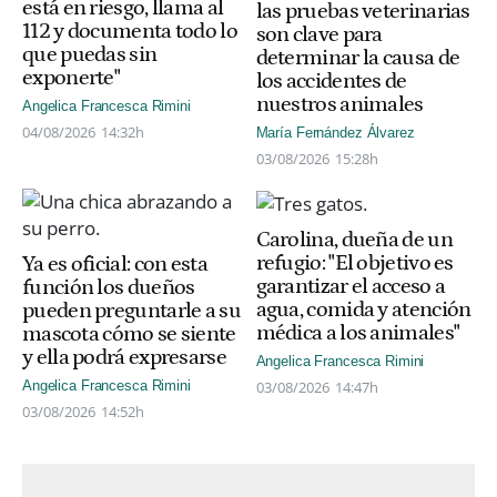
está en riesgo, llama al
las pruebas veterinarias
112 y documenta todo lo
son clave para
que puedas sin
determinar la causa de
exponerte"
los accidentes de
nuestros animales
Angelica Francesca Rimini
04/08/2026
14:32h
María Fernández Álvarez
03/08/2026
15:28h
Carolina, dueña de un
refugio: "El objetivo es
Ya es oficial: con esta
garantizar el acceso a
función los dueños
agua, comida y atención
pueden preguntarle a su
médica a los animales"
mascota cómo se siente
y ella podrá expresarse
Angelica Francesca Rimini
03/08/2026
14:47h
Angelica Francesca Rimini
03/08/2026
14:52h