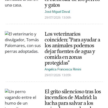
y gatos
José Miguel Doval
29/07/2026
13:06h
Los veterinarios
coinciden: "Para ayudar a
los animales podemos
dejar fuentes de agua y
comida en zonas
protegidas"
Angelica Francesca Rimini
29/07/2026
13:05h
El grito silencioso tras los
incendios de Madrid: la
lucha para salvar a los