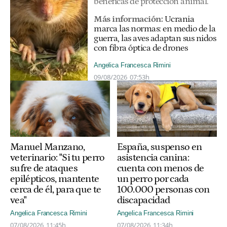
benéficas de protección animal.
Más información:
Ucrania
marca las normas: en medio de la
guerra, las aves adaptan sus nidos
con fibra óptica de drones
Angelica Francesca Rimini
09/08/2026
07:53h
España, suspenso en
Manuel Manzano,
asistencia canina:
veterinario: "Si tu perro
cuenta con menos de
sufre de ataques
un perro por cada
epilépticos, mantente
100.000 personas con
cerca de él, para que te
discapacidad
vea"
Angelica Francesca Rimini
Angelica Francesca Rimini
07/08/2026
11:34h
07/08/2026
11:45h