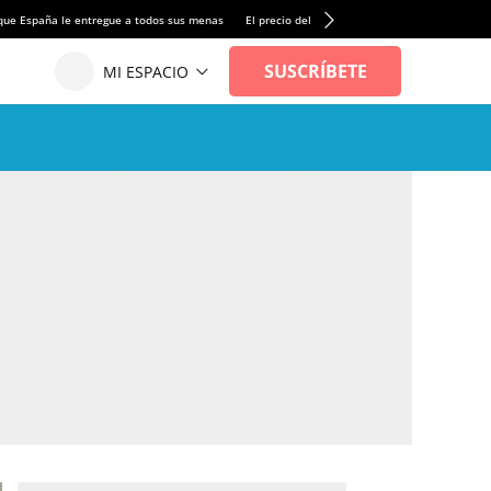
que España le entregue a todos sus menas
El precio del alquiler de vivienda baja por pri