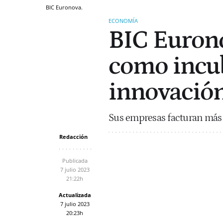
BIC Euronova.
ECONOMÍA
BIC Eurono
como incu
innovació
Sus empresas facturan más 
Redacción
Publicada
7 julio 2023
21:22h
Actualizada
7 julio 2023
20:23h