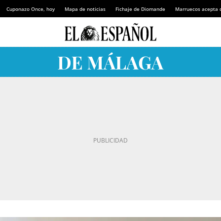
Cuponazo Once, hoy
Mapa de noticias
Fichaje de Diomande
Marruecos acepta 