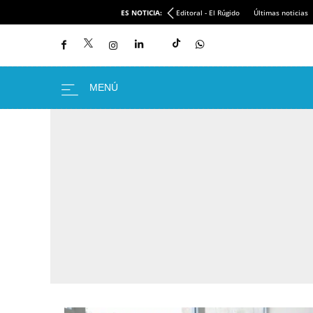
ES NOTICIA:
Editoral - El Rúgido
Últimas noticias