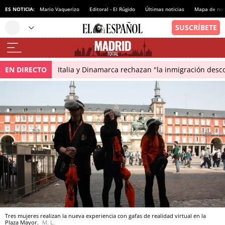
ES NOTICIA:
Mario Vaquerizo
Editoral - El Rúgido
Últimas noticias
Mapa de not
EN DIRECTO
Italia y Dinamarca rechazan "la inmigración desco
Tres mujeres realizan la nueva experiencia con gafas de realidad virtual en la
Plaza Mayor.
M. L.