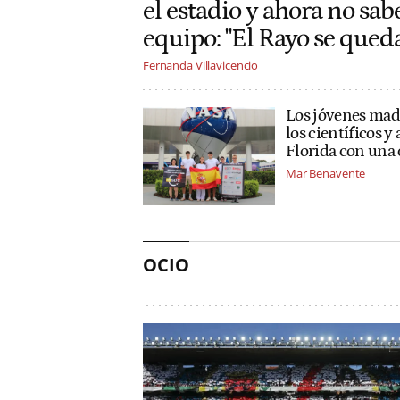
el estadio y ahora no sa
equipo: "El Rayo se queda
Fernanda Villavicencio
Los jóvenes mad
los científicos 
Florida con una 
Mar Benavente
OCIO