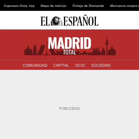
Cuponazo Once, hoy
Mapa de noticias
Fichaje de Diomande
Marruecos acepta 
COMUNIDAD
CAPITAL
OCIO
SOCIEDAD