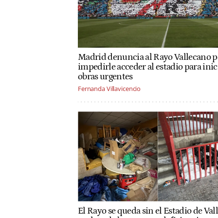
Madrid denuncia al Rayo Vallecano p
impedirle acceder al estadio para inic
obras urgentes
Fernanda Villavicencio
El Rayo se queda sin el Estadio de Vall