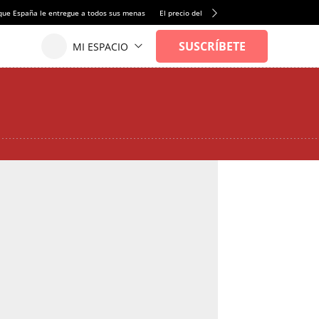
que España le entregue a todos sus menas
El precio del alquiler de vivienda baja por pri