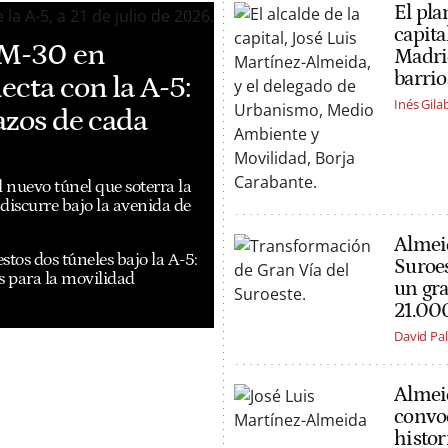
El pla
capita
a M-30 en
Madrid
barrio
ecta con la A-5:
Inés Gila
lazos de cada
 nuevo túnel que soterra la
discurre bajo la avenida de
Almeid
estos dos túneles bajo la A-5:
Suroes
as para la movilidad
un gra
21.00
David P
Almeid
convoc
histor