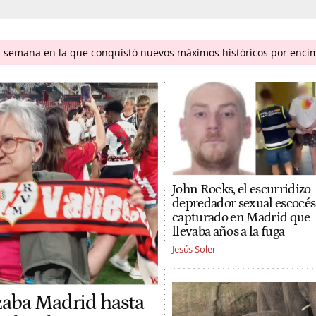
a semana en la que conquistó nuevos máximos históricos por enci
John Rocks, el escurridizo
depredador sexual escocés
capturado en Madrid que
llevaba años a la fuga
Jesús Soler
uzaba Madrid hasta