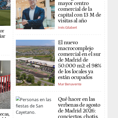
mayor centro
comercial de la
capital con 13 M de
visitas al año
Inés Gilabert
or
iar
El nuevo
macrocomplejo
comercial en el sur
de Madrid de
50.000 m2: el 98%
de los locales ya
están ocupados
Mar Benavente
Qué hacer en las
verbenas de agosto
de Madrid 2026:
ecas,
conciertos, chotis,