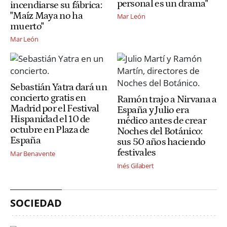
personal es un drama"
incendiarse su fábrica:
"Maíz Maya no ha
Mar León
muerto"
Mar León
Sebastián Yatra dará un
concierto gratis en
Ramón trajo a Nirvana a
Madrid por el Festival
España y Julio era
Hispanidad el 10 de
médico antes de crear
octubre en Plaza de
Noches del Botánico:
España
sus 50 años haciendo
festivales
Mar Benavente
Inés Gilabert
SOCIEDAD