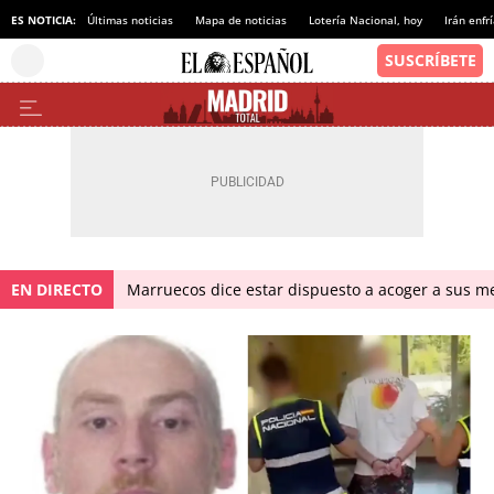
ES NOTICIA:
Últimas noticias
Mapa de noticias
Lotería Nacional, hoy
Irán enfr
EN DIRECTO
Marruecos dice estar dispuesto a acoger a sus me