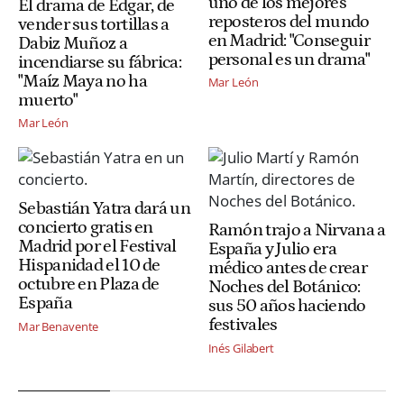
uno de los mejores
El drama de Edgar, de
reposteros del mundo
vender sus tortillas a
en Madrid: "Conseguir
Dabiz Muñoz a
personal es un drama"
incendiarse su fábrica:
"Maíz Maya no ha
Mar León
muerto"
Mar León
Sebastián Yatra dará un
concierto gratis en
Ramón trajo a Nirvana a
Madrid por el Festival
España y Julio era
Hispanidad el 10 de
médico antes de crear
octubre en Plaza de
Noches del Botánico:
España
sus 50 años haciendo
festivales
Mar Benavente
Inés Gilabert