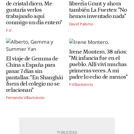
de cristal dicen. Me
librería Grant y ahora
gustaría verlos
también La Fuertes: "No
trabajando aquí
hemos inventado nada"
conmigo un día entero"
David Palomo
F.V.
Irene Montero, 38 años:
"Mi infancia fue en el
El viaje de Gemma de
pueblo. Allí viví muchas
China a España para
primeras veces. A mi
pasar 7 días sin
padre lo echo de menos"
pantallas: "En Shanghái
fuera del colegio no se
F.Villavicencio
relacionan"
Fernanda Villavicencio