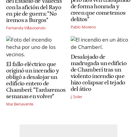
del Estadio de Vallecas
de forma honrada y
con la afición del Rayo
creen que cometemos
en pie de guerra: "No
delitos"
iremos a Burgos"
Pablo Moreno
Fernanda Villavicencio
Desalojado de
madrugada un edificio
El fallo eléctrico que
de Chamberí tras un
originó un incendio y
violento incendio que
obligó a desalojar un
hizo colapsar el tejado
edificio entero de
del ático
Chamberí: "Tardaremos
semanas en volver"
J. Soler
Mar Benavente