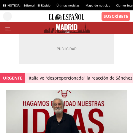
ES NOTICIA:
Editoral - El Rúgido
Últimas noticias
Mapa de noticias
Clamor inte
URGENTE
Italia ve "desproporcionada" la reacción de Sánchez 