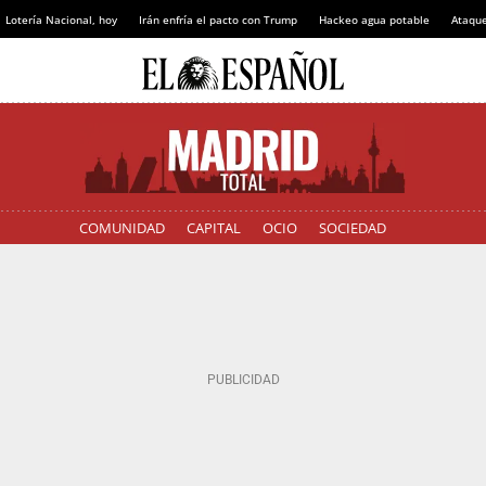
Lotería Nacional, hoy
Irán enfría el pacto con Trump
Hackeo agua potable
Ataque
COMUNIDAD
CAPITAL
OCIO
SOCIEDAD