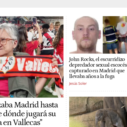
John Rocks, el escurridizo
depredador sexual escocés
capturado en Madrid que
llevaba años a la fuga
Jesús Soler
uzaba Madrid hasta
be dónde jugará su
 en Vallecas"