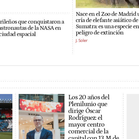
Nace en el Zoo de Madrid 
cría de elefante asiático de
rileños que conquistaron a
Sumatra: es una especie e
y astronautas de la NASA en
peligro de extinción
ciudad espacial
J. Soler
Los 20 años del
Plenilunio que
dirige Óscar
Rodríguez: el
mayor centro
comercial de la
capital con 13 M de