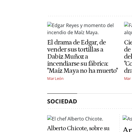
El drama de Edgar, de
Cie
vender sus tortillas a
de
Dabiz Muñoz a
de
incendiarse su fábrica:
"C
"Maíz Maya no ha muerto"
dr
Mar León
Mar
SOCIEDAD
Alberto Chicote, sobre su
Ar