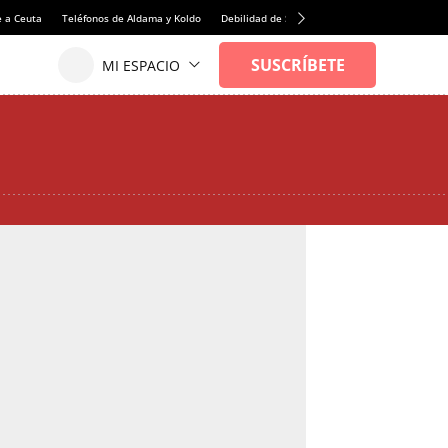
 a Ceuta
Teléfonos de Aldama y Koldo
Debilidad de Sánchez
Precio tomates
Fa