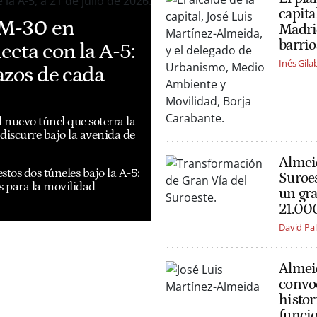
capita
a M-30 en
Madrid
barrio
ecta con la A-5:
Inés Gila
lazos de cada
 nuevo túnel que soterra la
discurre bajo la avenida de
Almeid
estos dos túneles bajo la A-5:
Suroes
as para la movilidad
un gra
21.00
David P
Almeid
convoc
histor
funci