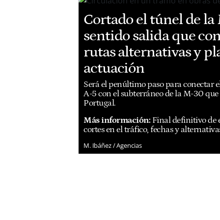
Cortado el túnel de l
sentido salida que con
rutas alternativas y p
actuación
Será el penúltimo paso para conectar el
A-5 con el subterráneo de la M-30 que 
Portugal.
Más información:
Final definitivo de 
cortes en el tráfico, fechas y alternativ
M. Ibáñez / Agencias