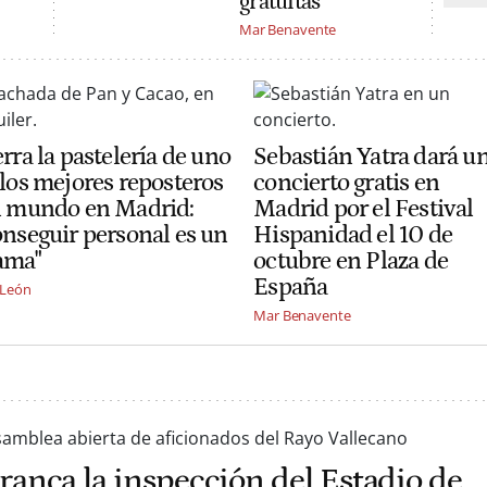
gratuitas
Mar Benavente
rra la pastelería de uno
Sebastián Yatra dará u
 los mejores reposteros
concierto gratis en
l mundo en Madrid:
Madrid por el Festival
onseguir personal es un
Hispanidad el 10 de
ama"
octubre en Plaza de
España
 León
Mar Benavente
ranca la inspección del Estadio de