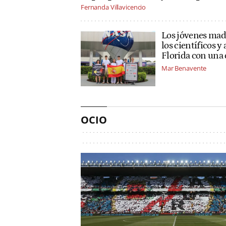
Fernanda Villavicencio
Los jóvenes mad
los científicos 
Florida con una 
Mar Benavente
OCIO