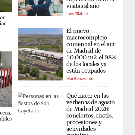
visitas al año
Inés Gilabert
or
iar
El nuevo
macrocomplejo
comercial en el sur
de Madrid de
50.000 m2: el 98%
de los locales ya
están ocupados
Mar Benavente
Qué hacer en las
verbenas de agosto
de Madrid 2026:
ecas,
conciertos, chotis,
cables
procesiones y
actividades