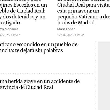
Ciudad Real para visita
jinos Escozíos en un
esta primavera: un
eblo de Ciudad Real:
pequeño Vaticano a do
y dos detenidos y un
horas de Madrid
vestigado
María López
rto Morlanes
12/04/2025
11:12h
4/2025
11:51h
ticano escondido en un pueblo de
ncha: te dejará sin palabras
na herida grave en un accidente de
provincia de Ciudad Real