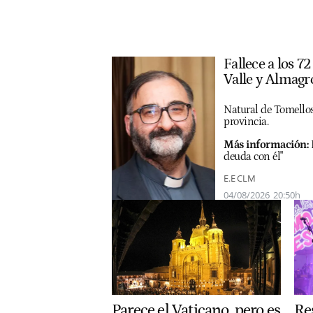
Fallece a los 7
Valle y Almagr
Natural de Tomellos
provincia.
Más información:
deuda con él"
E.E CLM
04/08/2026
20:50h
Parece el Vaticano, pero es
Res