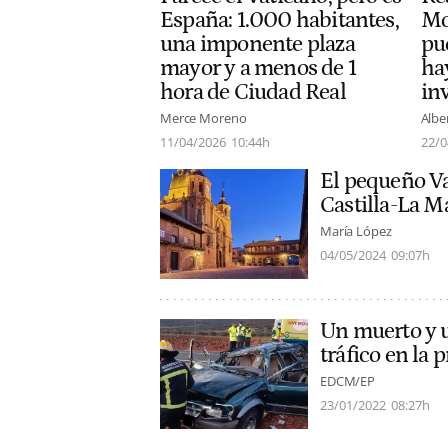
España: 1.000 habitantes,
Mo
una imponente plaza
pu
mayor y a menos de 1
ha
hora de Ciudad Real
in
Merce Moreno
Albe
11/04/2026
10:44h
22/0
El pequeño Va
Castilla-La Ma
María López
04/05/2024
09:07h
Un muerto y u
tráfico en la 
EDCM/EP
23/01/2022
08:27h