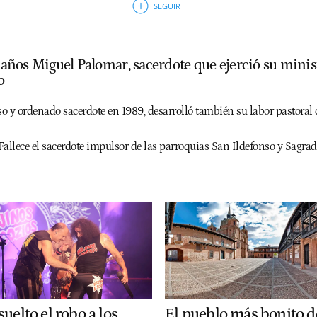
2 años Miguel Palomar, sacerdote que ejerció su minis
o
o y ordenado sacerdote en 1989, desarrolló también su labor pastoral 
Fallece el sacerdote impulsor de las parroquias San Ildefonso y Sagrad
El pueblo más bonito d
uelto el robo a los