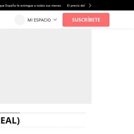
que España le entregue a todos sus menas
El precio del alquiler de vivienda baja por pri
EAL)