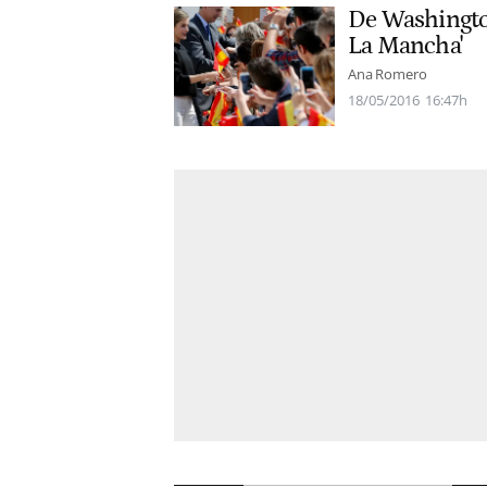
De Washington
La Mancha'
Ana Romero
18/05/2016
16:47h