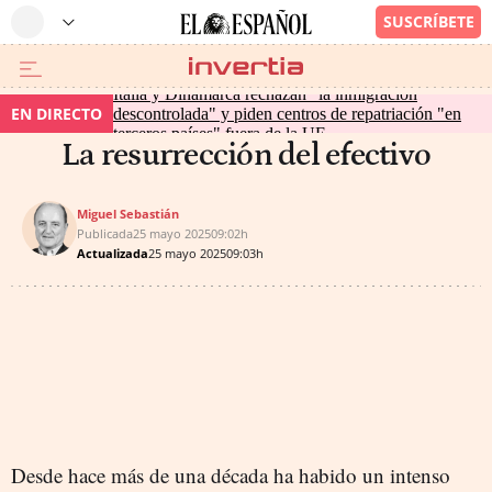
Italia y Dinamarca rechazan "la inmigración
EN DIRECTO
descontrolada" y piden centros de repatriación "en
terceros países" fuera de la UE
La resurrección del efectivo
Miguel Sebastián
Publicada
25 mayo 2025
09:02h
Actualizada
25 mayo 2025
09:03h
Desde hace más de una década ha habido un intenso