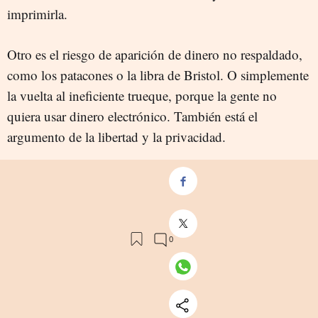
imprimirla.
Otro es el riesgo de aparición de dinero no respaldado,
como los patacones o la libra de Bristol. O simplemente
la vuelta al ineficiente trueque, porque la gente no
quiera usar dinero electrónico. También está el
argumento de la libertad y la privacidad.
Con el efectivo se pueden llevar a cabo las únicas
transacciones no controladas por los “grandes hermanos
tecnológicos”. Un argumento usado por economistas
liberales, como Otmar Issing, que fue un ortodoxo
economista jefe del BCE.
Y, en medio de este debate sobre la muerte o no del