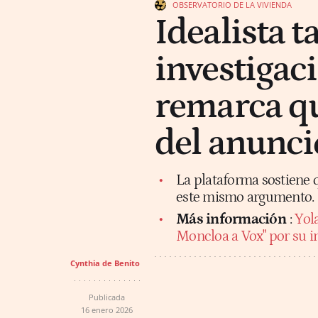
OBSERVATORIO DE LA VIVIENDA
Idealista ta
investigac
remarca qu
del anunci
La plataforma sostiene 
este mismo argumento.
Más información
:
Yol
Moncloa a Vox" por su in
Cynthia de Benito
Publicada
16 enero 2026