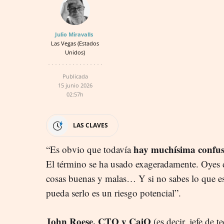
Julio Miravalls
Las Vegas (Estados
Unidos)
Publicada
15 junio 2026
02:57h
LAS CLAVES
hay muchísima confusi
“Es obvio que todavía
El término se ha usado exageradamente. Oyes d
cosas buenas y malas… Y si no sabes lo que es
pueda serlo es un riesgo potencial”.
John Roese, CTO y CaiO
(es decir, jefe de t