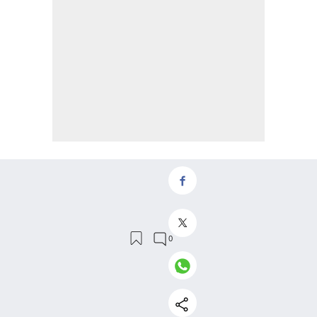
Operar con instrumentos financieros o criptomonedas
conlleva altos riesgos, incluyendo la pérdida de parte o la
totalidad de la inversión, y puede ser una actividad no
recomendada para todos los inversores. Los precios de las
criptomonedas son extremadamente volátiles y pueden
verse afectadas por factores externos como el financiero,
el legal o el político. Operar con apalancamiento aumenta
significativamente los riesgos de la inversión. Antes de
realizar cualquier inversión en instrumentos financieros o
criptomonedas debes estar informado de los riesgos
asociados de operar en los mercados financieros,