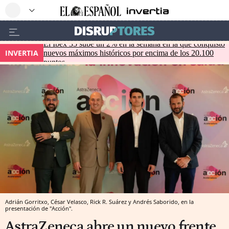
El Ibex 35 sube un 2% en la semana en la que conquistó
INVERTIA
nuevos máximos históricos por encima de los 20.100
puntos
Adrián Gorritxo, César Velasco, Rick R. Suárez y Andrés Saborido, en la
presentación de "Acción".
AstraZeneca abre un nuevo frente